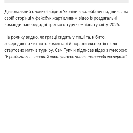
Діагональний оловічої збірної України з волейболу поділився на
своїй сторінці у фейсбук жартівливим відео із роздягальні
команди напередодні третього туру чемпіонату світу-2025.
На ролику видно, як гравці сидять у тиші та, нібито,
зосереджено читають коментарі й поради експертів після
стартових матчів турніру. Сам Тупчій підписав відео з гумором:
“В роздягальні – тиша. Хлопці уважно читають поради експертів”.