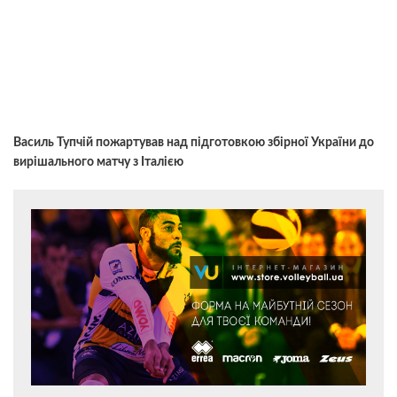
Василь Тупчій пожартував над підготовкою збірної України до
вирішального матчу з Італією