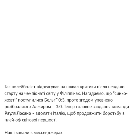
Так волейболіст відреагував на шквал критики після невдало
старту на чемпіонаті світу у Філіппінах. Нагадаємо, що “синьо-
жовті” поступилися Бельгії 0:3, проте згодом упевнено
розібралися з Алжиром – 3:0. Тепер головне завдання команди
Рауля Лосано
– здолати Італію, щоб продовжити боротьбу в
плей-оф світової першості.
Наші канали в мессенджерах: