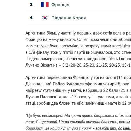
Аргентина більшу частину перших двох сетів вела в р
Францію на межу вильоту. Олімпійські чемпіони зібрали
момент уже було зрозуміло за розрахунками коефіцієнта
в 1/8 фіналу, тож у п’ятій партії вирішувалося, хто ст
Південноамериканці зберегли холоднокровність і кон
Лучано Вісентіна – 3:2 (28-26, 25-23, 21-25, 20-25, 15-1
Аргентина перевершила Францію у грі на блоці (11 про
Діагональний
Пабло Кукарцев
оформив чотири блоки й
найрезультативнішим у матчі, набравши 22 бали (21 в а
Лучано Палонскі
додав 17 очок, усі – ударами, а капіт
атаці, зробив два блоки та ейс, закінчивши матч із 12 о
“Це було неймовірно! Ми грали проти дворазових олімпійськ
теж. Я щасливий. Наша команда виграла два сети, потім 
боремося. Це наша культура в країні – завжди йти до кінця