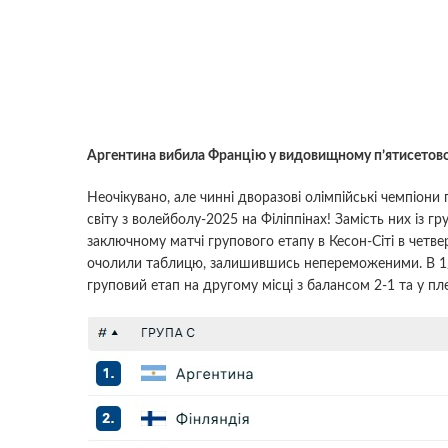
Аргентина вибила Францію у видовищному п’ятисетов
Неочікувано, але чинні дворазові олімпійські чемпіони 
світу з волейболу-2025 на Філіппінах! Замість них із г
заключному матчі групового етапу в Кесон-Сіті в четвер
очолили таблицю, залишившись непереможеними. В 1/8 
груповий етап на другому місці з балансом 2-1 та у п