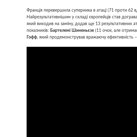
Франція перевершила суперника в атаці (71 проти 62 вда
Найрезультативнішим у складі європейців став догра
який виходив на заміну, додав ще 13 результативних а
показників:
Бартелемі Шиненьєзе
(11 очок, але отрима
Гофф
, який продемонстрував вражаючу ефективність – 