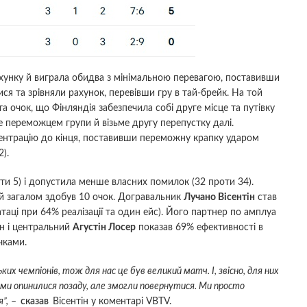
ахунку й виграла обидва з мінімальною перевагою, поставивши
ся та зрівняли рахунок, перевівши гру в тай-брейк. На той
 очок, що Фінляндія забезпечила собі друге місце та путівку
ане переможцем групи й візьме другу перепустку далі.
центрацію до кінця, поставивши переможну крапку ударом
2).
ти 5) і допустила менше власних помилок (32 проти 34).
 загалом здобув 10 очок. Догравальник
Лучано Вісентін
став
таці при 64% реалізації та один ейс). Його партнер по амплуа
ан і центральний
Агустін Лосер
показав 69% ефективності в
чками.
их чемпіонів, тож для нас це був великий матч. І, звісно, для них
ми опинилися позаду, але змогли повернутися. Ми просто
”,
–
сказав
Вісентін у коментарі VBTV.