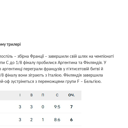
ому трилері
поспіль – збірна Франції – завершили свій шлях на чемпіонаті
рупи С до 1/8 фіналу пробилися Аргентина та Фінляндія. У
 аргентинці переграли французів у п’ятисетовій битві й
фіналу вони зіграють з Італією. Фінляндія завершила
лей-оф зустрінеться з переможцями групи F – Бельгією.