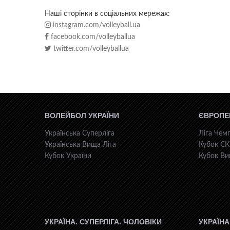
Наші сторінки в соціальних мережах:
instagram.com/volleyball.ua
facebook.com/volleyballua
twitter.com/volleyballua
ВОЛЕЙБОЛ УКРАЇНИ
ЄВРОПЕ
Українська Суперліга
Ліга Чемп
Українська Вища Ліга
Кубок Є
Кубок України
Кубок Ви
УКРАЇНА. СУПЕРЛІГА. ЧОЛОВІКИ
УКРАЇНА