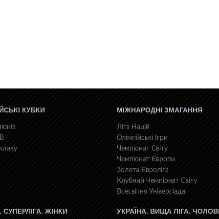
ЙСЬКІ КУБКИ
МІЖНАРОДНІ ЗМАГАННЯ
іонів
Ліга Націй
КВ
Олімпійські Ігри
клику
Чемпіонат Світу
Чемпіонат Європи
Золота Євроліга
Клубний Чемпіонат Світу
Всесвiтня Унiверсiaда
. СУПЕРЛІГА. ЖІНКИ
УКРАЇНА. ВИЩА ЛІГА. ЧОЛОВ