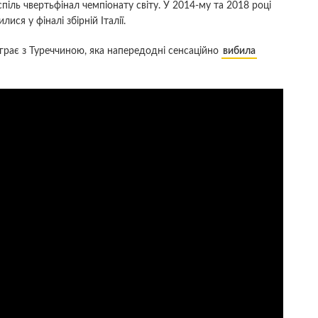
спіль чвертьфінал чемпіонату світу. У 2014-му та 2018 році
ися у фіналі збірній Італії.
іграє з Туреччиною, яка напередодні сенсаційно
вибила