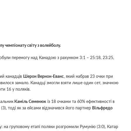
у чемпіонату світу з волейболу.
здобули перемогу над Канадою з рахунком 3:1 – 25:18, 23:25,
ний канадців
Шерон Вернон-Еванс
, який набрав 23 очки при
 виявилося замало. Канадці змогли взяти лише один сет, значною
ти 16 у поляків.
вальник
Каміль Семенюк
із 18 очками та 60% ефективності в
 (3), тоді як за ейсами відзначився його партнер
Вільфредо
 на груповому етапі поляки розгромили Румунію (3:0), Катар