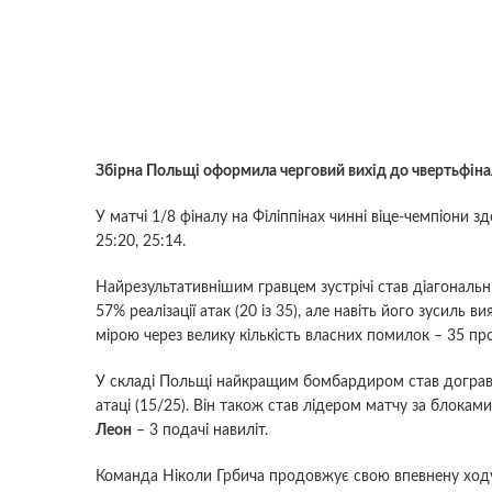
Збірна Польщі оформила черговий вихід до чвертьфінал
У матчі 1/8 фіналу на Філіппінах чинні віце-чемпіони 
25:20, 25:14.
Найрезультативнішим гравцем зустрічі став діагональ
57% реалізації атак (20 із 35), але навіть його зусиль
мірою через велику кількість власних помилок – 35 про
У складі Польщі найкращим бомбардиром став догра
атаці (15/25). Він також став лідером матчу за блоками
Леон
– 3 подачі навиліт.
Команда Ніколи Грбича продовжує свою впевнену ходу: