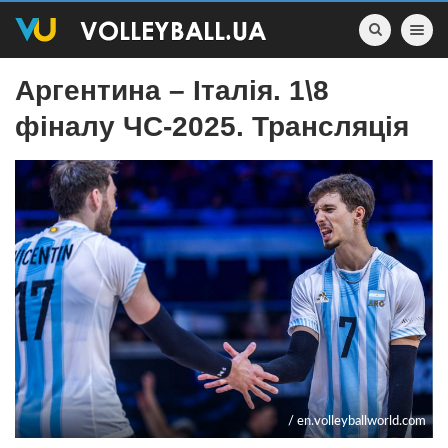
Toggle nav
Аргентина – Італія. 1\8
фіналу ЧС-2025. Трансляція
/ en.volleyballworld.com