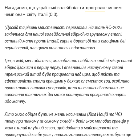
Нагадаємо, що українські волейбоілсти
програли
чинним
чемпіонам світу Італії (0:3).
“Досвід та рівень майстерності перемогли. На жаль ЧС-2025
закінчився для нашої волейбольної збірної на груповому етапі,
останній матч проти Італії, гарні в боротьбі та з емоціями дві
перші партії, але цього виявилося недостатньо.
Гра, в якій, мені здається, ми побачили найбільш слабкі місця нашої
збірно ї(захист в першу чергу. І впевнений в наступному сезоні
тренерський штаб буде працювати над цим, щоб якість та
ефективність стали кращими у деяких елементах гри, особливо
проти таких сильних суперників, коли ціна власної помилки, не
виконання тактичних дій може коштувати програної/го партії
або матчу.
Літо 2026 обіцяє бути не менш насиченим (Ліга Націй та ЧЄ)
тому при такому ж самому складі + декількох молодих гравців у
яких є цілий клубний сезон, щоб додати в майстерності та
привернути до себе увагу нашого головного тренера має бути ще