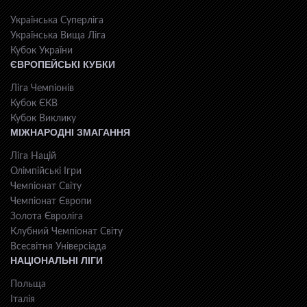
Українська Суперліга
Українська Вища Ліга
Кубок України
ЄВРОПЕЙСЬКІ КУБКИ
Ліга Чемпіонів
Кубок ЄКВ
Кубок Виклику
МІЖНАРОДНІ ЗМАГАННЯ
Ліга Націй
Олімпійські Ігри
Чемпіонат Світу
Чемпіонат Європи
Золота Євроліга
Клубний Чемпіонат Світу
Всесвiтня Унiверсiaда
НАЦІОНАЛЬНІ ЛІГИ
Польща
Італія