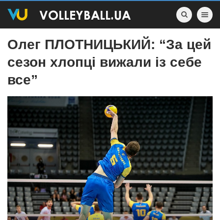
Toggle nav
Олег ПЛОТНИЦЬКИЙ: “За цей
сезон хлопці вижали із себе
все”