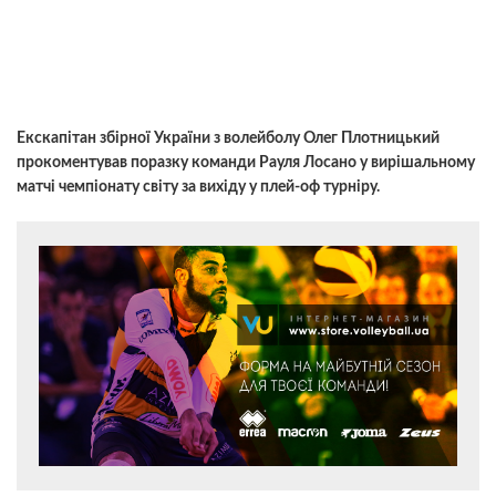
Екскапітан збірної України з волейболу Олег Плотницький
прокоментував поразку команди Рауля Лосано у вирішальному
матчі чемпіонату світу за вихіду у плей-оф турніру.