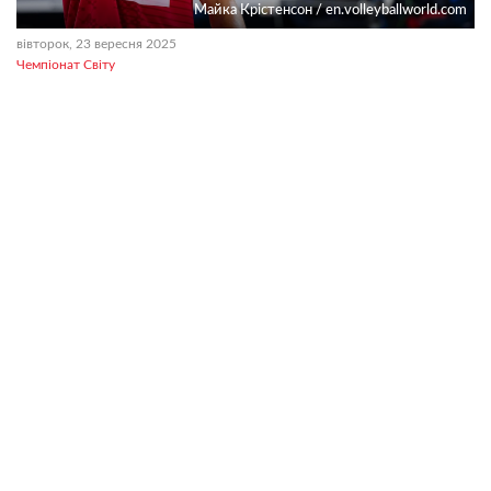
Майка Крістенсон / en.volleyballworld.com
вівторок, 23 вересня 2025
Чемпіонат Світу