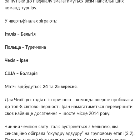
За путівки до півфіналу змагатимуться вісім найсильніших
команд турніру.
У чвертьфіналах зіграють:
Італія – Бельгія
Польща – Туреччина
Чехія – Іран
США – Болгарія
Матчі відбудуться
24
та
25 вересня
.
Для Чехії ця стадія є історичною – команда вперше пробилася
до топ-8 світової першості. Іран намагатиметься перевершити
своє найвище досягнення – шосте місце 2014 року.
Чинний чемпіон світу Італія зустрінеться з Бельгією, яка
сенсаційно обіграла “скуадру адзурру” на груповому етапі (3:2).