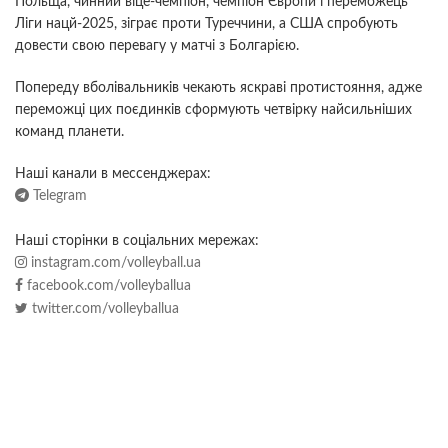
Польща, чинний віце-чемпіон, чемпіон Європи і переможець
Ліги нацй-2025, зіграє проти Туреччини, а США спробують
довести свою перевагу у матчі з Болгарією.
Попереду вболівальників чекають яскраві протистояння, адже
переможці цих поєдинків сформують четвірку найсильніших
команд планети.
Наші канали в мессенджерах:
Telegram
Наші сторінки в соціальних мережах:
instagram.com/volleyball.ua
facebook.com/volleyballua
twitter.com/volleyballua