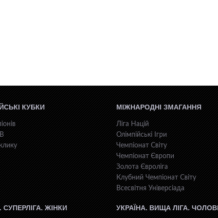
ЙСЬКІ КУБКИ
МІЖНАРОДНІ ЗМАГАННЯ
іонів
Ліга Націй
КВ
Олімпійські Ігри
клику
Чемпіонат Світу
Чемпіонат Європи
Золота Євроліга
Клубний Чемпіонат Світу
Всесвiтня Унiверсiaда
. СУПЕРЛІГА. ЖІНКИ
УКРАЇНА. ВИЩА ЛІГА. ЧОЛОВ