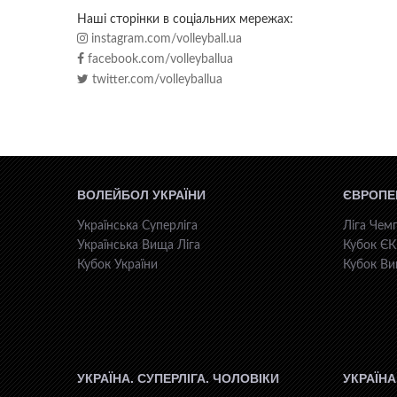
Наші сторінки в соціальних мережах:
instagram.com/volleyball.ua
facebook.com/volleyballua
twitter.com/volleyballua
ВОЛЕЙБОЛ УКРАЇНИ
ЄВРОПЕ
Українська Суперліга
Ліга Чемп
Українська Вища Ліга
Кубок Є
Кубок України
Кубок Ви
УКРАЇНА. СУПЕРЛІГА. ЧОЛОВІКИ
УКРАЇНА