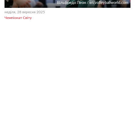
Вільфредо Леон / en.volleyballworld.com
неділя, 28 вересня 2025
Чемпіонат Світу