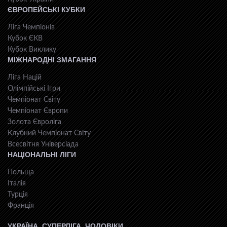
ЄВРОПЕЙСЬКІ КУБКИ
Ліга Чемпіонів
Кубок ЄКВ
Кубок Виклику
МІЖНАРОДНІ ЗМАГАННЯ
Ліга Націй
Олімпійські Ігри
Чемпіонат Світу
Чемпіонат Європи
Золота Євроліга
Клубний Чемпіонат Світу
Всесвiтня Унiверсiaда
НАЦІОНАЛЬНІ ЛІГИ
Польща
Італія
Турція
Франція
УКРАЇНА. СУПЕРЛІГА. ЧОЛОВІКИ