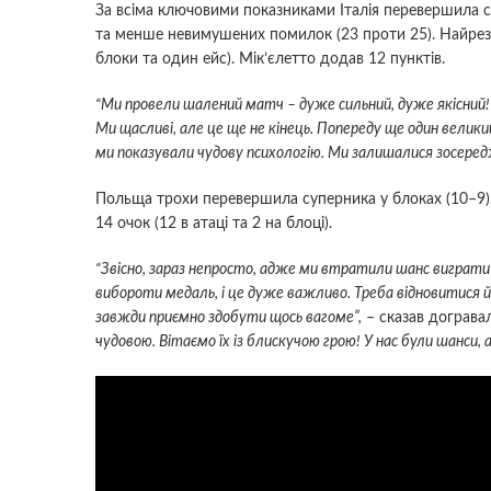
За всіма ключовими показниками Італія перевершила с
та менше невимушених помилок (23 проти 25). Найрезу
блоки та один ейс). Мік’єлетто додав 12 пунктів.
“Ми провели шалений матч – дуже сильний, дуже якісний! 
Ми щасливі, але це ще не кінець. Попереду ще один великий
ми показували чудову психологію. Ми залишалися зосеред
Польща трохи перевершила суперника у блоках (10–9).
14 очок (12 в атаці та 2 на блоці).
“Звісно, зараз непросто, адже ми втратили шанс виграт
вибороти медаль, і це дуже важливо. Треба відновитися 
завжди приємно здобути щось вагоме”,
– сказав дограв
чудовою. Вітаємо їх із блискучою грою! У нас були шанси, 