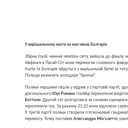
У вирішальному матчі на них чекає Болгарія
Збірна Італії, чинний чемпіон світу, вийшла до фіналу 
півфіналі в Пасай-Сіті вони перемогли головного фаво
Італія та Болгарія зійдуться у вирішальній битві за титу
Польща визначать володаря “бронзи”.
Поляки першими пішли у відрив у стартовій партії, зд
діагонального
Юрі Романо
італійці перехопили ініціат
Боттоло
. Другий сет розгортався за схожим сценарієм
переломила гру. За рахунку 21:22 вони відповіли сер
У третій партії поляки створили п’ятиочковий гандикап
перемогу. Точку поставив
Алессандро Мік’єлетто
, реа