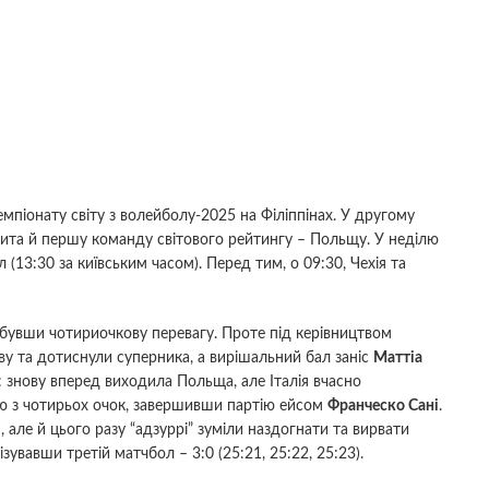
чемпіонату світу з волейболу-2025 на Філіппінах. У другому
рита й першу команду світового рейтингу – Польщу. У неділю
л (13:30 за київським часом). Перед тим, о 09:30, Чехія та
обувши чотириочкову перевагу. Проте під керівництвом
иву та дотиснули суперника, а вирішальний бал заніс
Маттіа
: знову вперед виходила Польща, але Італія вчасно
ією з чотирьох очок, завершивши партію ейсом
Франческо Сані
.
, але й цього разу “адзуррі” зуміли наздогнати та вирвати
лізувавши третій матчбол – 3:0 (25:21, 25:22, 25:23).