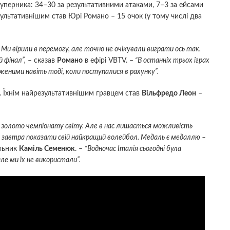
уперника: 34–30 за результативними атаками, 7–3 за ейсами
льтативнішим став Юрі Романо – 15 очок (у тому числі два
Ми вірили в перемогу, але точно не очікували виграти ось так.
 фінал”,
– сказав
Романо
в ефірі VBTV. –
“В останніх трьох іграх
женими навіть тоді, коли поступалися в рахунку”.
 Їхнім найрезультативнішим гравцем став
Вільфредо Леон
–
и золото чемпіонату світу. Але в нас лишається можливість
й завтра показати свій найкращий волейбол. Медаль є медаллю –
альник
Каміль Семенюк
. –
“Водночас Італія сьогодні була
але ми їх не використали”.