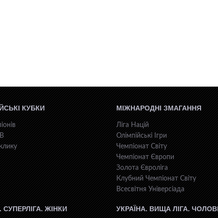
ЙСЬКІ КУБКИ
МІЖНАРОДНІ ЗМАГАННЯ
іонів
Ліга Націй
КВ
Олімпійські Ігри
клику
Чемпіонат Світу
Чемпіонат Європи
Золота Євроліга
Клубний Чемпіонат Світу
Всесвiтня Унiверсiaда
. СУПЕРЛІГА. ЖІНКИ
УКРАЇНА. ВИЩА ЛІГА. ЧОЛОВ