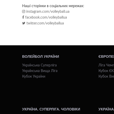
Наші сторінки в соціальних мережах:
instagram.com/volleyball.ua
facebook.com/volleyballua
twitter.com/volleyballua
ВОЛЕЙБОЛ УКРАЇНИ
ЄВРОПЕ
Українська Суперліга
Ліга Чемп
Українська Вища Ліга
Кубок Є
Кубок України
Кубок Ви
УКРАЇНА. СУПЕРЛІГА. ЧОЛОВІКИ
УКРАЇНА