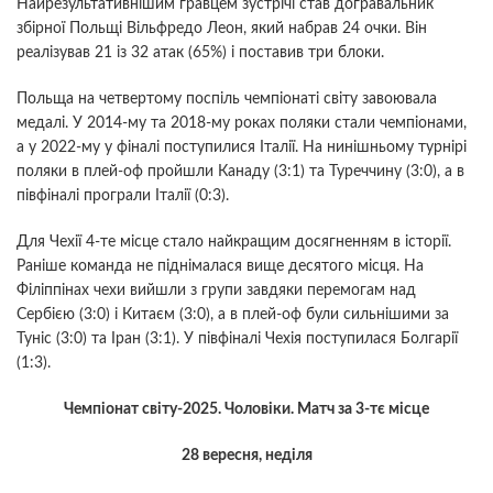
Найрезультативнішим гравцем зустрічі став догравальник
збірної Польщі Вільфредо Леон, який набрав 24 очки. Він
реалізував 21 із 32 атак (65%) і поставив три блоки.
Польща на четвертому поспіль чемпіонаті світу завоювала
медалі. У 2014-му та 2018-му роках поляки стали чемпіонами,
а у 2022-му у фіналі поступилися Італії. На нинішньому турнірі
поляки в плей-оф пройшли Канаду (3:1) та Туреччину (3:0), а в
півфіналі програли Італії (0:3).
Для Чехії 4-те місце стало найкращим досягненням в історії.
Раніше команда не піднімалася вище десятого місця. На
Філіппінах чехи вийшли з групи завдяки перемогам над
Сербією (3:0) і Китаєм (3:0), а в плей-оф були сильнішими за
Туніс (3:0) та Іран (3:1). У півфіналі Чехія поступилася Болгарії
(1:3).
Чемпіонат світу-2025. Чоловіки. Матч за 3-тє місце
28 вересня, неділя