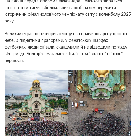
На площі перед Собором Олександра Невського зібралися
сотні, а то й тисячі вболівальників, щоб разом пережити
історичний фінал чоловічого чемпіонату світу з волейболу 2025
року.
Великий екран перетворив площу на справжню арену просто
неба. З піднятими прапорами, у фанатських шарфах і
футболках, люди співали, скандували й не відводили погляду
від гри, де Болгарія змагалася з Італією за “золото” світової
першості.