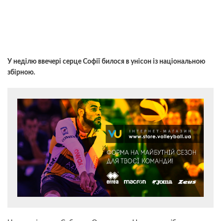
У неділю ввечері серце Софії билося в унісон із національною
збірною.