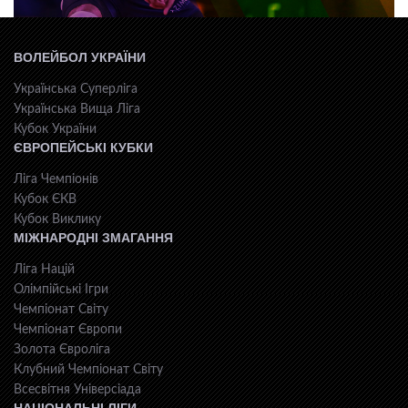
ВОЛЕЙБОЛ УКРАЇНИ
Українська Суперліга
Українська Вища Ліга
Кубок України
ЄВРОПЕЙСЬКІ КУБКИ
Ліга Чемпіонів
Кубок ЄКВ
Кубок Виклику
МІЖНАРОДНІ ЗМАГАННЯ
Ліга Націй
Олімпійські Ігри
Чемпіонат Світу
Чемпіонат Європи
Золота Євроліга
Клубний Чемпіонат Світу
Всесвiтня Унiверсiaда