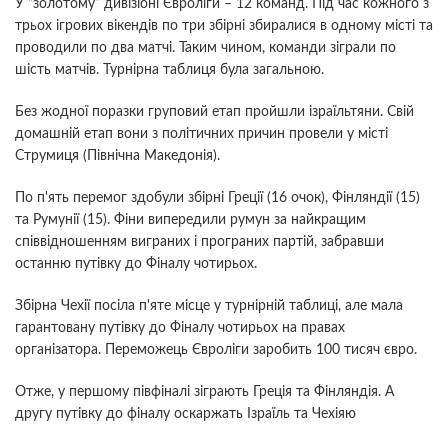
У “золотому” дивізіоні Євроліги – 12 команд. Під час кожного з
трьох ігрових вікендів по три збірні збиралися в одному місті та
проводили по два матчі. Таким чином, команди зіграли по
шість матчів. Турнірна таблиця була загальною.
Без жодної поразки груповий етап пройшли ізраїльтяни. Свій
домашній етап вони з політичних причин провели у місті
Струмиця (Північна Македонія).
По п'ять перемог здобули збірні Греції (16 очок), Фінляндії (15)
та Румунії (15). Фіни випередили румун за найкращим
співвідношенням виграних і програних партій, забравши
останню путівку до Фіналу чотирьох.
Збірна Чехії посіла п'яте місце у турнірній таблиці, але мала
гарантовану путівку до Фіналу чотирьох на правах
організатора. Переможець Євроліги заробить 100 тисяч євро.
Отже, у першому півфіналі зіграють Греція та Фінляндія. А
другу путівку до фіналу оскаржать Ізраїль та Чехіяю