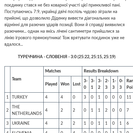
поєдинку стався не без коварної участі цієї примхливої пані.
Поступаючись 7:9, українці двічі поспіль чудово зіграли на
прийомі, що дозволило Діденку вивести діагональних на
відмінні для разючих ударів позиції. Вони й справді виявилися
разючими... однак на якісь лічені сантиметри прийшлися за
лінію ігрового прямокутника! Тож врятувати поєдинок уже не
вдалося...
ТУРЕЧЧИНА - СЛОВЕНІЯ - 3:0 (25:22, 25:15, 25:19)
Matches
Results Breakdown
Team
3-
3-
3-
2-
1-
0-
Ran
Played
Won
Lost
0
1
2
3
3
3
Poi
1
TURKEY
4
4
0
3
0
1
0
0
0
11
THE
2
4
2
2
0
1
1
2
0
0
7
NETHERLANDS
3
UKRAINE
4
2
2
1
0
1
1
0
1
6