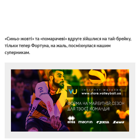
«Синьо-жовті» та «помарачеві» вдруге зійшлися на тай-брейку,
тільки тепер Фортуна, на жаль, посміхнулася нашим
суперникам.