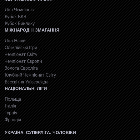
Ліга Чемпіонів
Кубок ЄКВ
Кубок Виклику
МІЖНАРОДНІ ЗМАГАННЯ
Ліга Націй
Олімпійські Ігри
Чемпіонат Світу
Чемпіонат Європи
Золота Євроліга
Клубний Чемпіонат Світу
Всесвiтня Унiверсiaда
НАЦІОНАЛЬНІ ЛІГИ
Польща
Італія
Турція
Франція
УКРАЇНА. СУПЕРЛІГА. ЧОЛОВІКИ