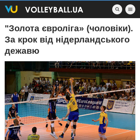
Toggle nav
"Золота євроліга» (чоловіки).
За крок від нідерландського
дежавю