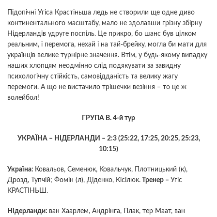
Підопічні Угіса Крастіньша ледь не створили ще одне диво
континентального масштабу, мало не здолавши грізну збірну
Нідерландів удруге поспіль. Це прикро, бо шанс був цілком
реальним, і перемога, нехай і на тай-брейку, могла би мати для
українців велике турнірне значення. Втім, у будь-якому випадку
наших хлопцям неодмінно слід подякувати за завидну
психологічну стійкість, самовідданість та велику жагу
перемоги. А що не вистачило трішечки везіння – то це ж
волейбол!
ГРУПА В. 4-й тур
УКРАЇНА – НІДЕРЛАНДИ – 2:3 (25:22, 17:25, 20:25, 25:23,
10:15)
Україна:
Ковальов, Семенюк, Ковальчук, Плотницький (к),
Дрозд, Тупчій; Фомін (л), Діденко, Кісілюк.
Тренер
–
Угіс
КРАСТІНЬШ.
Нідерланди:
ван Хаарлем, Андрінга, Плак, тер Маат, ван