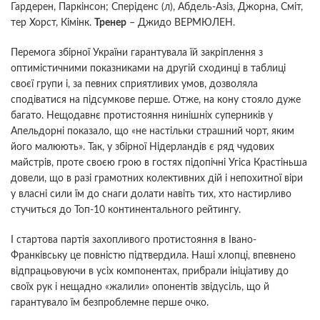
Гардерен, Паркінсон; Сперіденс (л), Абдель-Азіз, Джорна, Сміт,
тер Хорст, Кімінк.
Тренер
– Джидо ВЕРМЮЛЕН.
Перемога збірної України гарантувала їй закріплення з
оптимістичними показниками на другій сходинці в таблиці
своєї групи і, за певних сприятливих умов, дозволяла
сподіватися на підсумкове перше. Отже, на кону стояло дуже
багато. Нещодавнє протистояння нинішніх суперників у
Апельдорні показало, що «не настільки страшний чорт, яким
його малюють». Так, у збірної Нідерландів є ряд чудових
майстрів, проте своєю грою в гостях підопічні Угіса Крастіньша
довели, що в разі грамотних колективних дій і непохитної віри
у власні сили їм до снаги долати навіть тих, хто настирливо
стучиться до Топ-10 континентального рейтингу.
І стартова партія захопливого протистояння в Івано-
Франківську це повністю підтвердила. Наші хлопці, впевнено
відпрацьовуючи в усіх компонентах, прибрали ініціативу до
своїх рук і нещадно «жалили» опонентів звідусіль, що й
гарантувало їм безпроблемне перше очко.