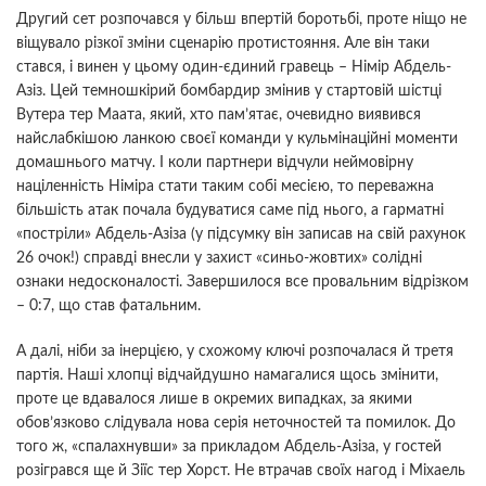
Другий сет розпочався у більш впертій боротьбі, проте ніщо не
віщувало різкої зміни сценарію протистояння. Але він таки
стався, і винен у цьому один-єдиний гравець – Німір Абдель-
Азіз. Цей темношкірий бомбардир змінив у стартовій шістці
Вутера тер Маата, який, хто пам’ятає, очевидно виявився
найслабкішою ланкою своєї команди у кульмінаційні моменти
домашнього матчу. І коли партнери відчули неймовірну
націленність Німіра стати таким собі месією, то переважна
більшість атак почала будуватися саме під нього, а гарматні
«постріли» Абдель-Азіза (у підсумку він записав на свій рахунок
26 очок!) справді внесли у захист «синьо-жовтих» солідні
ознаки недосконалості. Завершилося все провальним відрізком
– 0:7, що став фатальним.
А далі, ніби за інерцією, у схожому ключі розпочалася й третя
партія. Наші хлопці відчайдушно намагалися щось змінити,
проте це вдавалося лише в окремих випадках, за якими
обов’язково слідувала нова серія неточностей та помилок. До
того ж, «спалахнувши» за прикладом Абдель-Азіза, у гостей
розігрався ще й Зіїс тер Хорст. Не втрачав своїх нагод і Міхаель