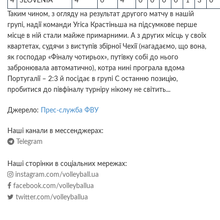
4
SLOVENIA
4
0
4
0
0
0
0
1
3
0
Таким чином, з огляду на результат другого матчу в нашій
групі, надії команди Угіса Крастіньша на підсумкове перше
місце в ній стали майже примарними. А з других місць у своїх
квартетах, судячи з виступів збірної Чехії (нагадаємо, що вона,
як господар «Фіналу чотирьох», путівку собі до нього
забронювала автоматично), котра нині програла вдома
Португалії – 2:3 й посідає в групі С останню позицію,
пробитися до півфіналу турніру нікому не світить...
Джерело:
Прес-служба ФВУ
Наші канали в мессенджерах:
Telegram
Наші сторінки в соціальних мережах:
instagram.com/volleyball.ua
facebook.com/volleyballua
twitter.com/volleyballua