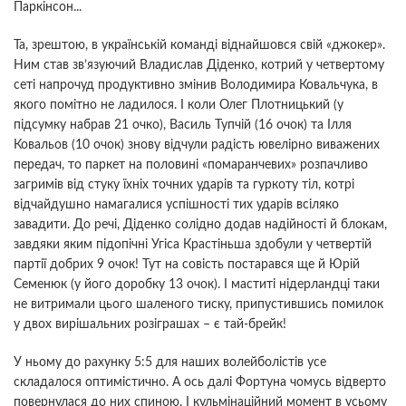
Паркінсон...
Та, зрештою, в українській команді віднайшовся свій «джокер».
Ним став зв’язуючий Владислав Діденко, котрий у четвертому
сеті напрочуд продуктивно змінив Володимира Ковальчука, в
якого помітно не ладилося. І коли Олег Плотницький (у
підсумку набрав 21 очко), Василь Тупчій (16 очок) та Ілля
Ковальов (10 очок) знову відчули радість ювелірно виважених
передач, то паркет на половині «помаранчевих» розпачливо
загримів від стуку їхніх точних ударів та гуркоту тіл, котрі
відчайдушно намагалися успішності тих ударів всіляко
завадити. До речі, Діденко солідно додав надійності й блокам,
завдяки яким підопічні Угіса Крастіньша здобули у четвертій
партії добрих 9 очок! Тут на совість постарався ще й Юрій
Семенюк (у його доробку 13 очок). І маститі нідерландці таки
не витримали цього шаленого тиску, припустившись помилок
у двох вирішальних розіграшах – є тай-брейк!
У ньому до рахунку 5:5 для наших волейболістів усе
складалося оптимістично. А ось далі Фортуна чомусь відверто
повернулася до них спиною. І кульмінаційний момент в усьому