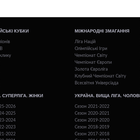
ЙСЬКІ КУБКИ
МІЖНАРОДНІ ЗМАГАННЯ
іонів
Ліга Націй
КВ
Олімпійські Ігри
клику
Чемпіонат Світу
Чемпіонат Європи
Золота Євроліга
Клубний Чемпіонат Світу
Всесвiтня Унiверсiaда
. СУПЕРЛІГА. ЖІНКИ
УКРАЇНА. ВИЩА ЛІГА. ЧОЛОВ
25-2026
Сезон 2021-2022
24-2025
Сезон 2020-2021
23-2024
Сезон 2019-2020
22-2023
Сезон 2018-2019
21-2022
Сезон 2017-2018