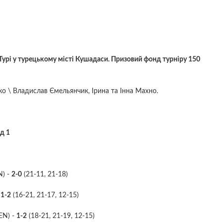
оТурі у турецькому місті Кушадаси. Призовий фонд турніру 150
о \ Владислав Ємельянчик, Ірина та Інна Махно.
д 1
N) -
2-0
(21-11, 21-18)
-
1-2
(16-21, 21-17, 12-15)
EN) -
1-2
(18-21, 21-19, 12-15)