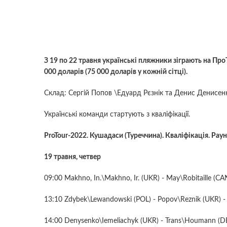
З 19 по 22 травня українські пляжники зіграють на Пр
000 доларів (75 000 доларів у кожній сітці).
Склад: Сергій Попов \Едуард Рєзнік та Денис Денисенк
Українські команди стартують з кваліфікації.
ProTour-2022. Кушадаси (Туреччина). Кваліфікація. Раун
19 травня, четвер
09:00 Мakhno, In.\Makhno, Ir. (UKR) - May\Robitaille (CA
13:10 Zdybek\Lewandowski (POL) - Popov\Reznik (UKR) 
14:00 Denysenko\Iemeliachyk (UKR) - Trans\Houmann (D