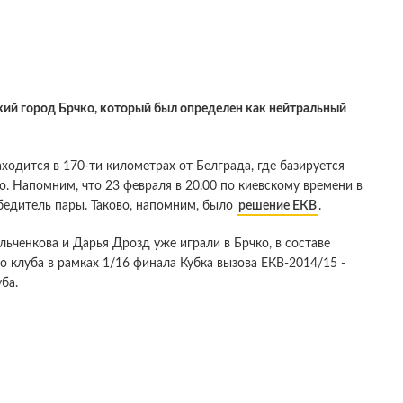
ский город Брчко, который был определен как нейтральный
ходится в 170-ти километрах от Белграда, где базируется
. Напомним, что 23 февраля в 20.00 по киевскому времени в
бедитель пары. Таково, напомним, было
решение ЕКВ
.
ьченкова и Дарья Дрозд уже играли в Брчко, в составе
 клуба в рамках 1/16 финала Кубка вызова ЕКВ-2014/15 -
ба.