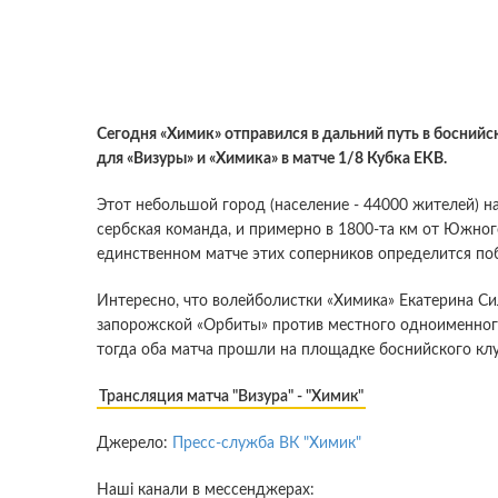
Сегодня «Химик» отправился в дальний путь в босний
для «Визуры» и «Химика» в матче 1/8 Кубка ЕКВ.
Этот небольшой город (население - 44000 жителей) на
сербская команда, и примерно в 1800-та км от Южного
единственном матче этих соперников определится по
Интересно, что волейболистки «Химика» Екатерина Сил
запорожской «Орбиты» против местного одноименного
тогда оба матча прошли на площадке боснийского клу
Трансляция матча "Визура" - "Химик"
Джерело:
Пресс-служба ВК "Химик"
Наші канали в мессенджерах: