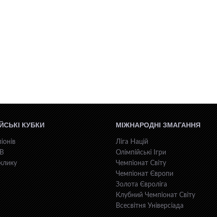
ЙСЬКІ КУБКИ
МІЖНАРОДНІ ЗМАГАННЯ
іонів
Ліга Націй
КВ
Олімпійські Ігри
клику
Чемпіонат Світу
Чемпіонат Європи
Золота Євроліга
Клубний Чемпіонат Світу
Всесвiтня Унiверсiaда