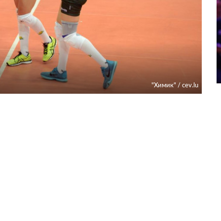
"Химик" / cev.lu