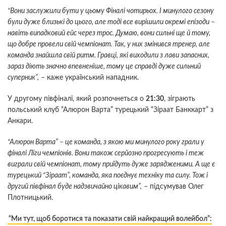
“Вони заслужили бути у цьому Фіналі чотирьох. І минулого сезону
були дуже близькі до цього, але тоді все вирішили окремі епізоди –
навіть випадковий ейс через трос. Думаю, вони сильні ще й тому,
що добре провели свій чемпіонат. Так, у них змінився тренер, але
команда знайшла свій ритм. Гравці, які виходили з лави запасних,
зараз діють значно впевненіше, тому це справді дуже сильний
суперник”,
– каже український нападник.
У другому півфіналі, який розпочнеться о
21:30
, зіграють
польський клуб “Алюрон Варта” турецький “Зіраат Банккарт” з
Анкари.
“Алюрон Варта” – це команда, з якою ми минулого року грали у
фіналі Ліги чемпіонів. Вони також серйозно прогресують і теж
виграли свій чемпіонат, тому приїдуть дуже зарядженими. А ще є
турецький “Зіраат”, команда, яка поєднує техніку та силу. Тож і
другий півфінал буде надзвичайно цікавим”,
– підсумував Олег
Плотницький.
“Ми тут, щоб боротися та показати свій найкращий волейбол”: