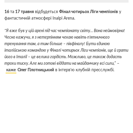
16
та
17 травня
відбудеться
Фінал чотирьох Ліги чемпіонів
у
фантастичній атмосфері Inalpi Arena.
“Я вже був у цій арені під час чемпіонату світу… Вона неймовірна!
Чесно кажучи, я з нетерпінням чекаю навіть п’ятничного
тренування там, а тим більше – півфіналу! Бути єдиною
італійською командою у Фіналі чотирьох Ліги чемпіонів, ще й грати
його в Італії – це велика гордість. Можливо, це також додасть
трохи тиску. Але ми готові віддати на майданчику всі сили,”
–
каже
Олег Плотницький
в інтерв’ю клубній пресслужбі.