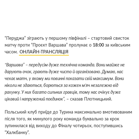
“Перуджа” зіграють у першому півфіналі – стартовий свисток
матчу проти “Проєкт Варшава” пролунає о
18:00
за київським
часом.
ОНЛАЙН-ТРАНСЛЯЦІЯ
“Варшава” – передусім дуже технічна команда. Вони майже не
дарують очок, грають дуже чисто й організовано. Думаю, нас
чекає матч, у якому ми повинні показати свій максимум. Вони
ніколи не здаються, борються за кожен м’яч незалежно від
рахунку. У них багато сильних гравців, тому нас очікує дуже
цікавий і напружений поєдинок”,
– сказав Плотницький.
Польський клуб приїде до Турина максимально вмотивованим
після того, як минулого року команда буквально за крок
зупинилася від виходу до Фіналу чотирьох, поступившись
“Халкбанку”.