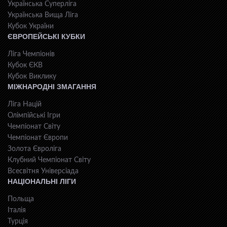
Українська Суперліга
Українська Вища Ліга
Кубок України
ЄВРОПЕЙСЬКІ КУБКИ
Ліга Чемпіонів
Кубок ЄКВ
Кубок Виклику
МІЖНАРОДНІ ЗМАГАННЯ
Ліга Націй
Олімпійські Ігри
Чемпіонат Світу
Чемпіонат Європи
Золота Євроліга
Клубний Чемпіонат Світу
Всесвiтня Унiверсiaда
НАЦІОНАЛЬНІ ЛІГИ
Польща
Італія
Турція