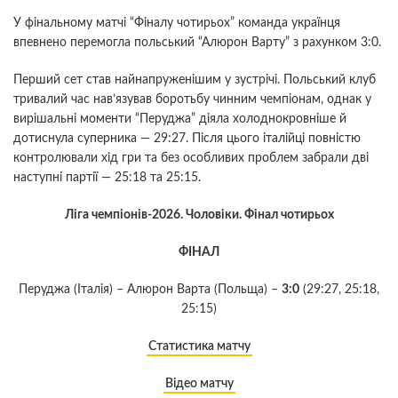
У фінальному матчі “Фіналу чотирьох” команда українця
впевнено перемогла польський “Алюрон Варту” з рахунком 3:0.
Перший сет став найнапруженішим у зустрічі. Польський клуб
тривалий час нав’язував боротьбу чинним чемпіонам, однак у
вирішальні моменти “Перуджа” діяла холоднокровніше й
дотиснула суперника — 29:27. Після цього італійці повністю
контролювали хід гри та без особливих проблем забрали дві
наступні партії — 25:18 та 25:15.
Ліга чемпіонів-2026. Чоловіки. Фінал чотирьох
ФІНАЛ
Перуджа (Італія) – Алюрон Варта (Польща) –
3:0
(29:27, 25:18,
25:15)
Статистика матчу
Відео матчу