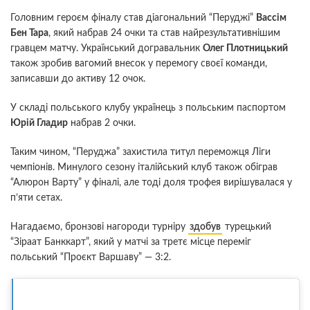
Головним героєм фіналу став діагональний “Перуджі”
Вассім
Бен Тара
, який набрав 24 очки та став найрезультативнішим
гравцем матчу. Український догравальник
Олег Плотницький
також зробив вагомий внесок у перемогу своєї команди,
записавши до активу 12 очок.
У складі польського клубу українець з польським паспортом
Юрій Гладир
набрав 2 очки.
Таким чином, “Перуджа” захистила титул переможця Ліги
чемпіонів. Минулого сезону італійський клуб також обіграв
“Алюрон Варту” у фіналі, але тоді доля трофея вирішувалася у
п’яти сетах.
Нагадаємо, бронзові нагороди турніру
здобув
турецький
“Зіраат Банккарт”, який у матчі за третє місце переміг
польський “Проєкт Варшаву” — 3:2.