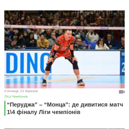
пʼятниця, 21 березня
Ліга Чемпіонів
“Перуджа” – “Монца”: де дивитися матч
1\4 фіналу Ліги чемпіонів