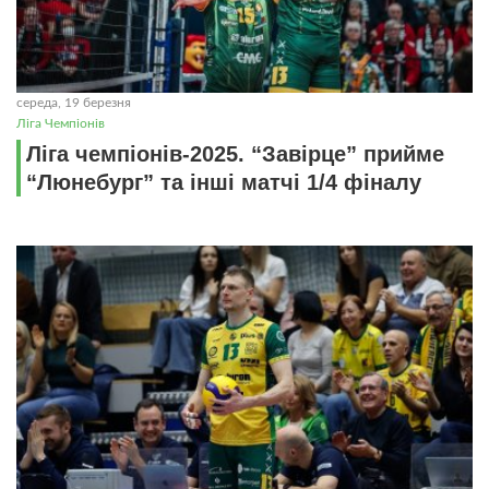
середа, 19 березня
Ліга Чемпіонів
Ліга чемпіонів-2025. “Завірце” прийме
“Люнебург” та інші матчі 1/4 фіналу