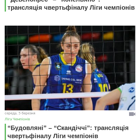
трансляція чвертьфіналу Ліги чемпіонів
середа, 5 березня
Ліга Чемпіонів
“Будовляні” – “Скандіччі”: трансляція
чвертьфіналу Ліги чемпіонів