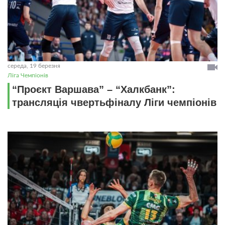
середа, 19 березня
Ліга Чемпіонів
“Проєкт Варшава” – “Халкбанк”:
трансляція чвертьфіналу Ліги чемпіонів