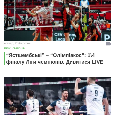
четвер, 20 березня
Ліга Чемпіонів
“Ястшембські” – “Олімпіакос”: 1\4
фіналу Ліги чемпіонів. Дивитися LIVE