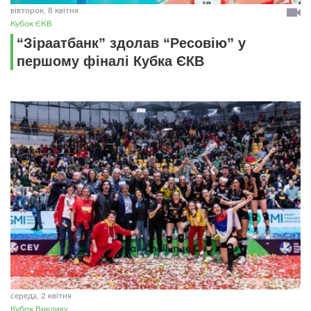
вівторок, 8 квітня
Кубок ЄКВ
“Зіраатбанк” здолав “Ресовію” у
першому фіналі Кубка ЄКВ
середа, 2 квітня
Кубок Виклику