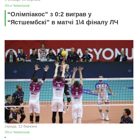
Ліга Чемпіонів
“Олімпіакос” з 0:2 виграв у
“Ястшембскі” в матчі 1\4 фіналу ЛЧ
середа, 12 березня
Ліга Чемпіонів