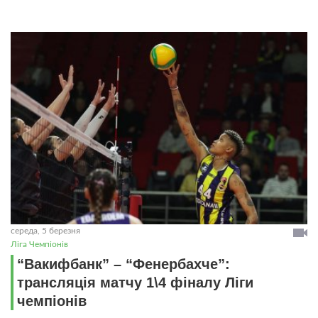
середа, 5 березня
Ліга Чемпіонів
“Вакифбанк” – “Фенербахче”:
трансляція матчу 1\4 фіналу Ліги
чемпіонів