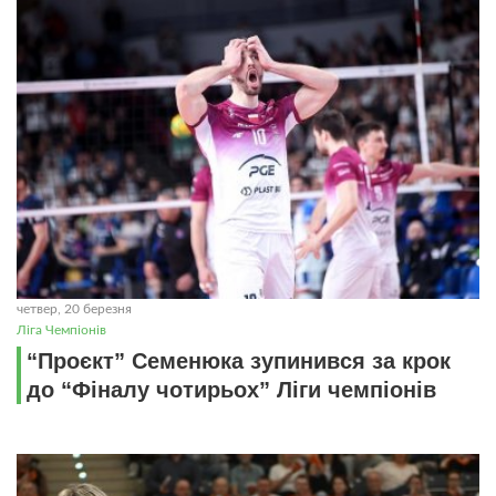
четвер, 20 березня
Ліга Чемпіонів
“Проєкт” Семенюка зупинився за крок
до “Фіналу чотирьох” Ліги чемпіонів