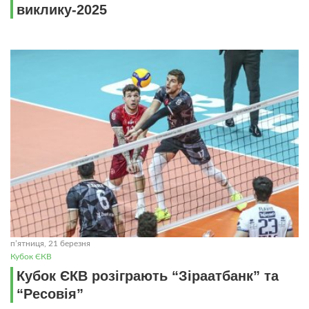
виклику-2025
пʼятниця, 21 березня
Кубок ЄКВ
Кубок ЄКВ розіграють “Зіраатбанк” та
“Ресовія”