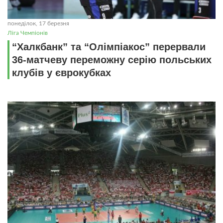
понеділок, 17 березня
Ліга Чемпіонів
“Халкбанк” та “Олімпіакос” перервали
36-матчеву переможну серію польських
клубів у єврокубках