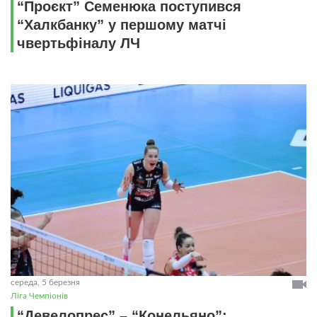
“Проєкт” Семенюка поступився
“Халкбанку” у першому матчі
чвертьфіналу ЛЧ
середа, 5 березня
Ліга Чемпіонів
“Девелопрес” – “Конельяно”: