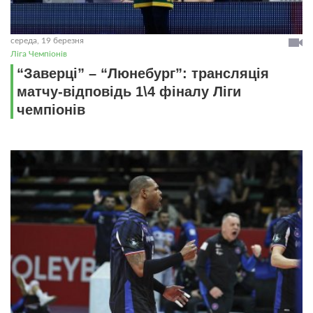
середа, 19 березня
Ліга Чемпіонів
“Заверці” – “Люнебург”: трансляція
матчу-відповідь 1\4 фіналу Ліги
чемпіонів