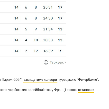
та Париж-2024)
захищатиме кольори
турецького
“Фенербахче”
.
астю українських волейболісток у Франції також
встановив