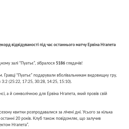
корд відвідуваності під час останнього матчу Ервіна Нгапета
дному залі “Пуатьє”, зібралося
5186
глядачів!
. Гравці “Пуатьє” подарували вболівальникам видовищну гру,
2 (25:22, 17:25, 30:28, 14:25, 15:10).
і, а й символічною для Ервіна Нгапета, який провів свій
езону квитки розпродавалися за лічені дні. Усього за кілька
а останні 20 років. Клуб також повідомляє, що залучив
ектом Нгапета”.