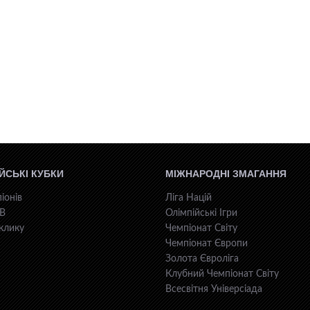
ЙСЬКІ КУБКИ
МІЖНАРОДНІ ЗМАГАННЯ
іонів
Ліга Націй
КВ
Олімпійські Ігри
клику
Чемпіонат Світу
Чемпіонат Європи
Золота Євроліга
Клубний Чемпіонат Світу
Всесвiтня Унiверсiaда