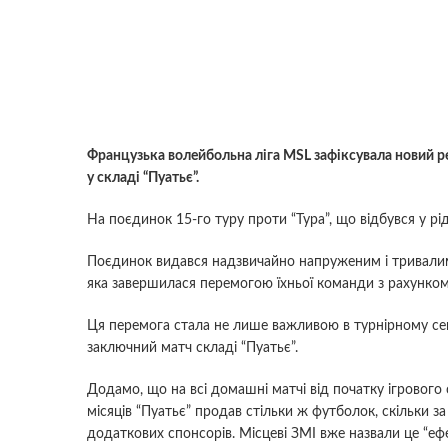
Французька волейбольна ліга MSL зафіксувала новий ре
у складі “Пуатьє”.
На поєдинок 15-го туру проти “Тура”, що відбувся у рі
Поєдинок видався надзвичайно напруженим і тривалим
яка завершилася перемогою їхньої команди з рахунком 3:
Ця перемога стала не лише важливою в турнірному сенс
заключний матч складі “Пуатьє”.
Додамо, що на всі домашні матчі від початку ігрового с
місяців “Пуатьє” продав стільки ж футболок, скільки з
додаткових спонсорів. Місцеві ЗМІ вже назвали це “еф