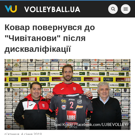
Toggle nav
Ковар повернувся до
"Чивітанови" після
дискваліфікації
Іржі Ковар / facebook.com/LUBEVOLLEY/
пʼятниця, 4 січня 2019