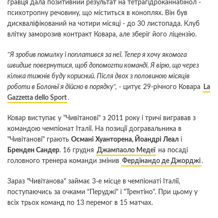
гравця дала позитивний результат на тетрагідроканнабінол -
психотропну речовину, що міститься в коноплях. Він був
дискваліфікований на чотири місяці - до 30 листопада. Клуб
влітку заморозив контракт Ковара, але зберіг його ліцензію.
"Я зробив помилку і поплатився за неї. Тепер я хочу якомога
швидше повернутися, щоб допомогти команді. Я вірю, що через
кілька тижнів буду корисний. Після двох з половиною місяців
роботи в Болоньї я дійсно в порядку",
- цитує 29-річного Ковара
La
Gazzetta dello Sport
.
Ковар виступає у "Чивітанові" з 2011 року і тричі вигравав з
командою чемпіонат Італії. На позиції догравальника в
"Чивітанові" грають
Османі Хуанторена, Йоандрі Леал
і
Бренден Сандер
. 16 грудня
Джампаоло Медеї
на посаді
головного тренера команди змінив
Фердінандо де Джорджі
.
Зараз "Чивітанова" займає 3-е місце в чемпіонаті Італії,
поступаючись за очками "Перуджі" і "Трентіно". При цьому у
всіх трьох команд по 13 перемог в 15 матчах.