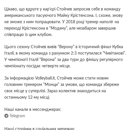
Цікаво, що вдруге у кар'єрі Стойчев запросив себе в команду
американського пасуючого Майку Крістенсона. І, схоже, знову
не зможе з ним попрацювати. У 2018 році тренер наполіг на
переході Крістенсона в “Модену”, але незабаром завершив
співпрацю із цим клубом.
Цього сезону Стойчев вивів “Верону” в історичний фінал Кубка
Італії, в якому команда з рахунком 2:3 поступилася “Чивітанові”.
У чемпіонаті Італії “Верона” за два тури до фінішу регулярного
чемпіонату посідає четверте місце.
За інформацією Volleyball.it, Стойчев може стати новим
головним тренером “Монци” за умови, що команда збереже
своє місце у суперлізі. Зараз колектив знаходиться на
останньому 12-му місці.
Наші канали в мессенджерах:
Telegram
Наші сторінки в соціальних мережах: