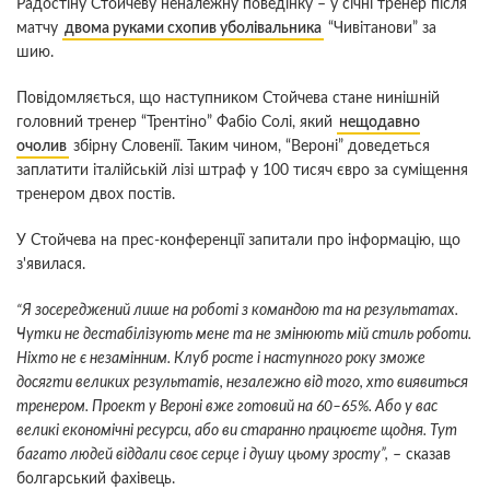
Радостіну Стойчеву неналежну поведінку – у січні тренер після
матчу
двома руками схопив уболівальника
“Чивітанови” за
шию.
Повідомляється, що наступником Стойчева стане нинішній
головний тренер “Трентіно” Фабіо Солі, який
нещодавно
очолив
збірну Словенії. Таким чином, “Вероні” доведеться
заплатити італійській лізі штраф у 100 тисяч євро за суміщення
тренером двох постів.
У Стойчева на прес-конференції запитали про інформацію, що
з'явилася.
“Я зосереджений лише на роботі з командою та на результатах.
Чутки не дестабілізують мене та не змінюють мій стиль роботи.
Ніхто не є незамінним. Клуб росте і наступного року зможе
досягти великих результатів, незалежно від того, хто виявиться
тренером. Проект у Вероні вже готовий на 60–65%. Або у вас
великі економічні ресурси, або ви старанно працюєте щодня. Тут
багато людей віддали своє серце і душу цьому зросту”,
– сказав
болгарський фахівець.