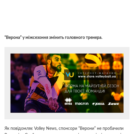
“Верона” у міжсезоння змінить головного тренера.
Як повідомляє Volley News, спонсори “Верони” не пробачили