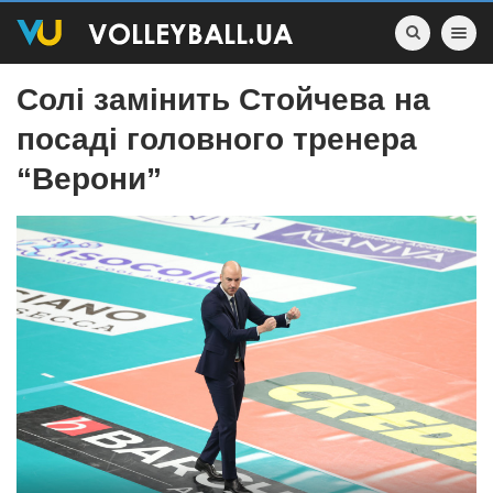
Toggle nav
Солі замінить Стойчева на
посаді головного тренера
“Верони”