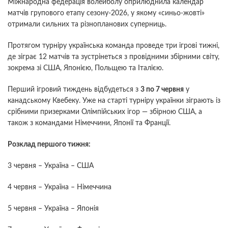
Міжнародна федерація волейболу оприлюднила календар
матчів групового етапу сезону-2026, у якому «синьо-жовті»
отримали сильних та різнопланових суперниць.
Протягом турніру українська команда проведе три ігрові тижні,
де зіграє 12 матчів та зустрінеться з провідними збірними світу,
зокрема зі США, Японією, Польщею та Італією.
Перший ігровий тиждень відбудеться з
3 по 7 червня
у
канадському Квебеку. Уже на старті турніру українки зіграють із
срібними призерками Олімпійських ігор — збірною США, а
також з командами Німеччини, Японії та Франції.
Розклад першого тижня:
3 червня – Україна – США
4 червня – Україна – Німеччина
5 червня – Україна – Японія