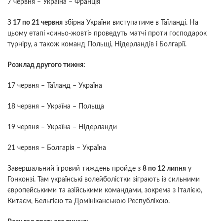
7 червня – Україна – Франція
З
17 по 21 червня
збірна України виступатиме в Таїланді. На
цьому етапі «синьо-жовті» проведуть матчі проти господарок
турніру, а також команд Польщі, Нідерландів і Болгарії.
Розклад другого тижня:
17 червня – Таїланд – Україна
18 червня – Україна – Польща
19 червня – Україна – Нідерланди
21 червня – Болгарія – Україна
Завершальний ігровий тиждень пройде з
8 по 12 липня
у
Гонконзі. Там українські волейболістки зіграють із сильними
європейськими та азійськими командами, зокрема з Італією,
Китаєм, Бельгією та Домініканською Республікою.