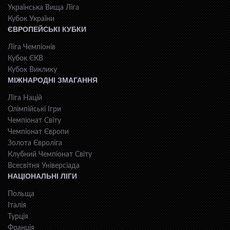
Українська Вища Ліга
Кубок України
ЄВРОПЕЙСЬКІ КУБКИ
Ліга Чемпіонів
Кубок ЄКВ
Кубок Виклику
МІЖНАРОДНІ ЗМАГАННЯ
Ліга Націй
Олімпійські Ігри
Чемпіонат Світу
Чемпіонат Європи
Золота Євроліга
Клубний Чемпіонат Світу
Всесвiтня Унiверсiaда
НАЦІОНАЛЬНІ ЛІГИ
Польща
Італія
Турція
Франція