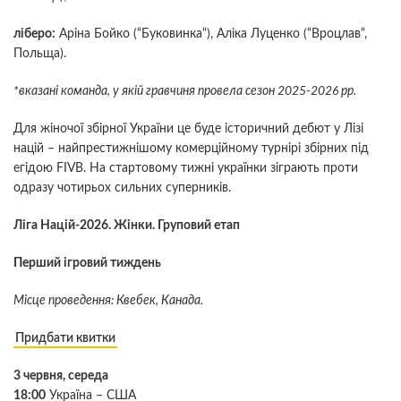
ліберо:
Аріна Бойко (“Буковинка“), Аліка Луценко (“Вроцлав“,
Польща).
*вказані команда, у якій гравчиня провела сезон 2025-2026 рр.
Для жіночої збірної України це буде історичний дебют у Лізі
націй
–
найпрестижнішому комерційному турнірі збірних під
егідою FIVB. На стартовому тижні українки зіграють проти
одразу чотирьох сильних суперників.
Ліга Націй-2026. Жінки. Груповий етап
Перший ігровий тиждень
Місце проведення: Квебек, Канада.
Придбати квитки
3 червня, середа
18:00
Україна – США