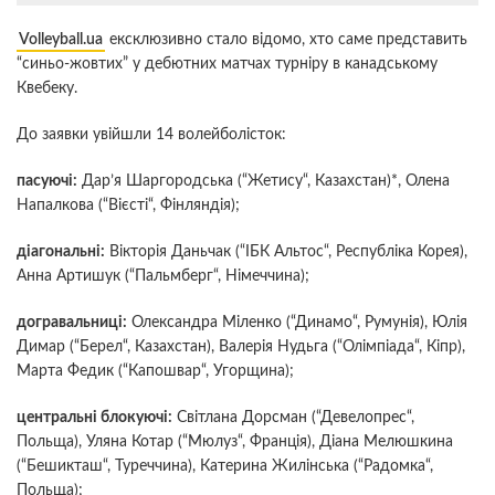
Volleyball.ua
ексклюзивно стало відомо, хто саме представить
“синьо-жовтих” у дебютних матчах турніру в канадському
Квебеку.
До заявки увійшли 14 волейболісток:
пасуючі:
Дар’я Шаргородська (“Жетису“, Казахстан)*, Олена
Напалкова (“Вієсті“, Фінляндія);
діагональні:
Вікторія Даньчак (“ІБК Альтос“, Республіка Корея),
Анна Артишук (“Пальмберг“, Німеччина);
догравальниці:
Олександра Міленко (“Динамо“, Румунія), Юлія
Димар (“Берел“, Казахстан), Валерія Нудьга (“Олімпіада“, Кіпр),
Марта Федик (“Капошвар“, Угорщина);
центральні блокуючі:
Світлана Дорсман (“Девелопрес“,
Польща), Уляна Котар (“Мюлуз“, Франція), Діана Мелюшкина
(“Бешикташ“, Туреччина), Катерина Жилінська (“Радомка“,
Польща);