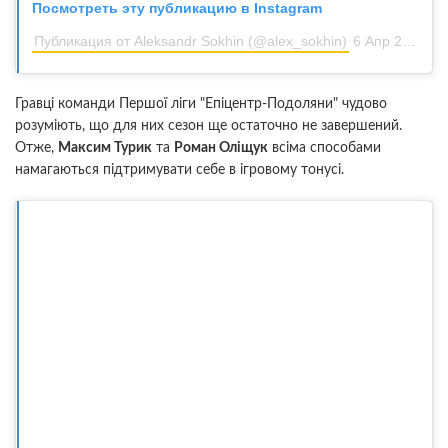
Посмотреть эту публикацию в Instagram
Публикация от Aleksandr Sokhin (@alex_sokhin)
6 Апр 2020 в 1:05 PDT
Гравці команди Першої ліги "Епіцентр-Подоляни" чудово
розуміють, що для них сезон ще остаточно не завершений.
Отже,
Максим Турик
та
Роман Оліщук
всіма способами
намагаються підтримувати себе в ігровому тонусі.