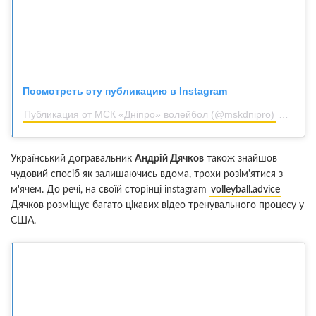
Посмотреть эту публикацию в Instagram
Публикация от МСК «Дніпро» волейбол (@mskdnipro)
29 Мар 
Український догравальник
Андрій Дячков
також знайшов
чудовий спосіб як залишаючись вдома, трохи розім'ятися з
м'ячем. До речі, на своїй сторінці instagram
volleyball.advice
Дячков розміщує багато цікавих відео тренувального процесу у
США.