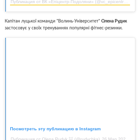
Публикация от ВК «Епіцентр-Подоляни» (@vc_epicentr_podoliany)
Капітан луцької команди "Волинь-Університет"
Олена Рудик
застосовує у своїх тренуваннях популярні фітнес-резинки.
Посмотреть эту публикацию в Instagram
Публикация от Olena Rudyk 🦊 (@rudychka)
26 Мар 2020 в 7:44 PDT