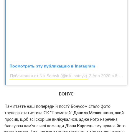
Посмотреть эту публикацию в Instagram
Публикация от Nik Sotnyk (@nik_sotnyk)
2 Апр 2020 в 8:02 PDT
БОНУС
Пам’ятаєте наш попередній пост? Бонусом стало фото
тренера-статистика СК "Прометей"
Данила Мелюшкина
, який
просив, щоб всі скоріше вилікувалися, адже його наречена
блокуюча кам’янської команди
Діана Карпець
змушувала його