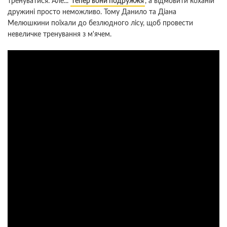
тренуватися. Але...
тепер вони подружжя
, а відмовити коханій
дружині просто неможливо. Тому Данило та Діана
Мелюшкини поїхали до безлюдного лісу, щоб провести
невеличке тренування з м'ячем.