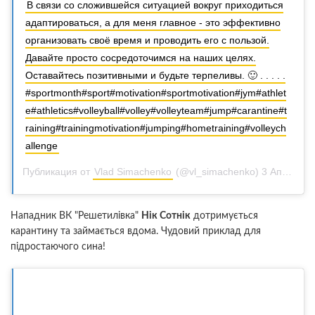
В связи со сложившейся ситуацией вокруг приходиться
адаптироваться, а для меня главное - это эффективно
организовать своё время и проводить его с пользой.
Давайте просто сосредоточимся на наших целях.
Оставайтесь позитивными и будьте терпеливы. 🙂 . . . . .
#sportmonth#sport#motivation#sportmotivation#jym#athlet
e#athletics#volleyball#volley#volleyteam#jump#carantine#t
raining#trainingmotivation#jumping#hometraining#volleych
allenge
Публикация от
Vlad Simachenko
(@vl_simachenko)
3 Апр 2020 в 11:13 PDT
Нападник ВК "Решетилівка"
Нік Сотнік
дотримується
карантину та займається вдома. Чудовий приклад для
підростаючого сина!