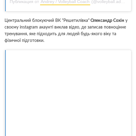
Публикация от
Andrey / Volleyball Coach
(@volleyball.advice)
25
Центральний блокуючий ВК "Решетилівка"
Олександр Сохін
у
своєму instagram акаунті виклав відео, де записав повноцінне
тренування, яке підходить для людей будь-якого віку та
фізичної підготовки.