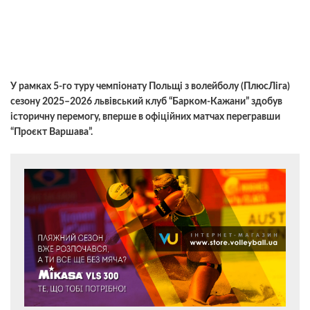
У рамках 5-го туру чемпіонату Польщі з волейболу (ПлюсЛіга)
сезону 2025–2026 львівський клуб “Барком-Кажани” здобув
історичну перемогу, вперше в офіційних матчах перегравши
“Проєкт Варшава”.