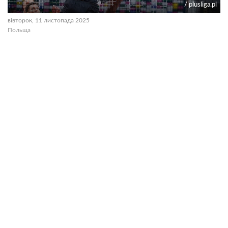
/ plusliga.pl
вівторок, 11 листопада 2025
Польща