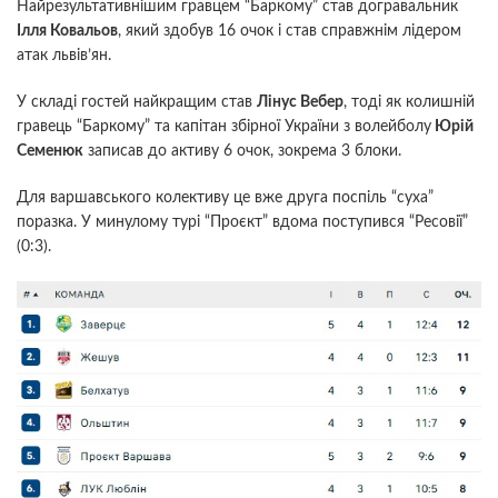
Найрезультативнішим гравцем “Баркому” став догравальник
Ілля Ковальов
, який здобув 16 очок і став справжнім лідером
атак львів’ян.
У складі гостей найкращим став
Лінус Вебер
, тоді як колишній
гравець “Баркому” та капітан збірної України з волейболу
Юрій
Семенюк
записав до активу 6 очок, зокрема 3 блоки.
Для варшавського колективу це вже друга поспіль “суха”
поразка. У минулому турі “Проєкт” вдома поступився “Ресовії”
(0:3).