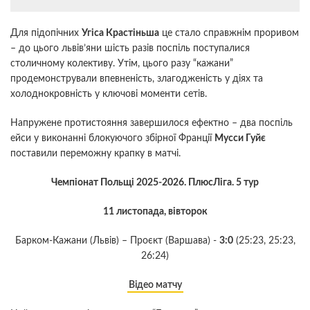
Для підопічних
Угіса Крастіньша
це стало справжнім проривом
– до цього львів’яни шість разів поспіль поступалися
столичному колективу. Утім, цього разу “кажани”
продемонстрували впевненість, злагодженість у діях та
холоднокровність у ключові моменти сетів.
Напружене протистояння завершилося ефектно – два поспіль
ейси у виконанні блокуючого збірної Франції
Мусси Гуйє
поставили переможну крапку в матчі.
Чемпіонат Польщі 2025-2026. ПлюсЛіга. 5 тур
11 листопада, вівторок
Барком-Кажани (Львів) – Проєкт (Варшава) -
3:0
(25:23, 25:23,
26:24)
Відео матчу