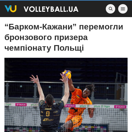
Toggle nav
“Барком-Кажани” перемогли
бронзового призера
чемпіонату Польщі