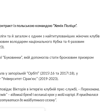
онтракт із польською командою “Хемік Поліце”.
іги та й загалом є одним з найтитулованіших жіночих клубів
азовим володарем національного Кубка та 4-разовим
3).
ої “Буковинки”, якій допомогла стати бронзовим призером
а у запорізькій “Орбіті” (2015\16 та 2017\18), у
 “Університет Сірак’юс” (2019-2023).
повідає Вікторія в інтерв’ю клубній прес-службі,
– Переконана,
ік” – відомий бренд і великий крок у моїй кар’єрі. Я приєдналася
підготуватися до майбутнього сезону”.