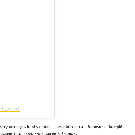
ik_police)
иступатимуть інші українські волейболісти – блокуючі
Валерій
орсман
і догравальник
Євгеній Кісілюк
.