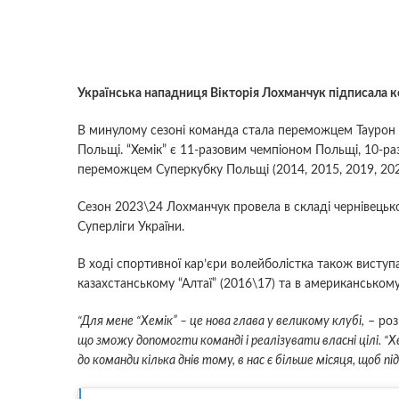
Українська нападниця Вікторія Лохманчук підписала к
В минулому сезоні команда стала переможцем Таурон л
Польщі. “Хемік” є 11-разовим чемпіоном Польщі, 10-р
переможцем Суперкубку Польщі (2014, 2015, 2019, 202
Сезон 2023\24 Лохманчук провела в складі чернівецьк
Суперліги України.
В ході спортивної кар’єри волейболістка також виступал
казахстанському “Алтаї” (2016\17) та в американському
“Для мене “Хемік” – це нова глава у великому клубі,
– роз
що зможу допомогти команді і реалізувати власні цілі. “Хем
до команди кілька днів тому, в нас є більше місяця, щоб 