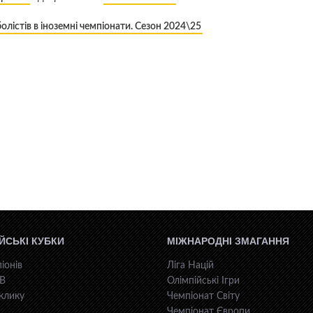
олістів в іноземні чемпіонати. Сезон 2024\25
ЙСЬКІ КУБКИ
МІЖНАРОДНІ ЗМАГАННЯ
іонів
Ліга Націй
КВ
Олімпійські Ігри
клику
Чемпіонат Світу
Чемпіонат Європи