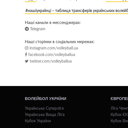
#нашіукраїнці – таблиця трансферів українських волейб
Наші канали в мессенджерах:
Telegram
Наші сторінки в соціальних мережах:
instagram.com/volleyball.ua
facebook.com/volleyballua
twitter.com/volleyballua
ВОЛЕЙБОЛ УКРАЇНИ
ЄВРОПЕ
Українська Суперліга
Ліга Чемп
Українська Вища Ліга
Кубок Є
Кубок України
Кубок Ви