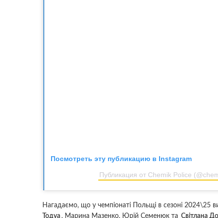
Посмотреть эту публикацию в Instagram
Публикация от Chemik Police (@chem
Нагадаємо, що у чемпіонаті Польщі в сезоні 2024\25 в
Тодуа
, Марина Мазенко, Юрій Семенюк та
Світлана Д