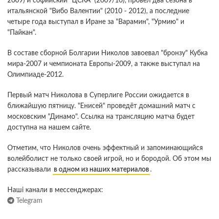
2009) и софийский "ЦСКА" (2009/10), провел два сезона в
итальянской "Вибо Валентии" (2010 - 2012), а последние
четыре года выступал в Иране за "Варамин", "Урмию" и
"Пайкан".
В составе сборной Болгарии Николов завоевал "бронзу" Кубка
мира-2007 и чемпионата Европы-2009, а также выступал на
Олимпиаде-2012.
Первый матч Николова в Суперлиге России ожидается в
ближайшую пятницу. "Енисей" проведёт домашний матч с
московским "Динамо". Ссылка на трансляцию матча будет
доступна на нашем сайте.
Отметим, что Николов очень эффектный и запоминающийся
волейболист не только своей игрой, но и бородой. Об этом мы
рассказывали
в одном из наших материалов
.
Наші канали в мессенджерах:
Telegram