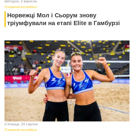
вівторок, 2 вересня
Пляжний волейбол
Норвежці Мол і Сьорум знову
тріумфували на етапі Elite в Гамбурзі
пʼятниця, 29 серпня
Пляжний волейбол