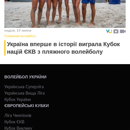
неділя, 19 липня
Пляжний волейбол
Україна вперше в історії виграла Кубок
націй ЄКВ з пляжного волейболу
ВОЛЕЙБОЛ УКРАЇНИ
Українська Суперліга
Українська Вища Ліга
Кубок України
ЄВРОПЕЙСЬКІ КУБКИ
Ліга Чемпіонів
Кубок ЄКВ
Кубок Виклику