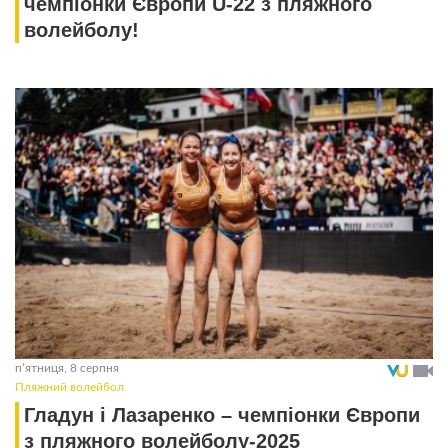
чемпіонки Європи U-22 з пляжного
волейболу!
пʼятниця, 8 серпня
Пляжний волейбол
Гладун і Лазаренко – чемпіонки Європи
з пляжного волейболу-2025