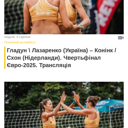
неділя, 3 серпня
Пляжний волейбол
Гладун \ Лазаренко (Україна) – Конінк /
Схон (Нідерланди). Чвертьфінал
Євро-2025. Трансляція