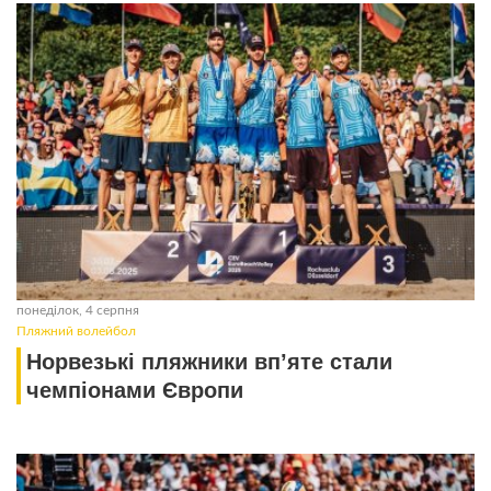
понеділок, 4 серпня
Пляжний волейбол
Норвезькі пляжники вп’яте стали
чемпіонами Європи