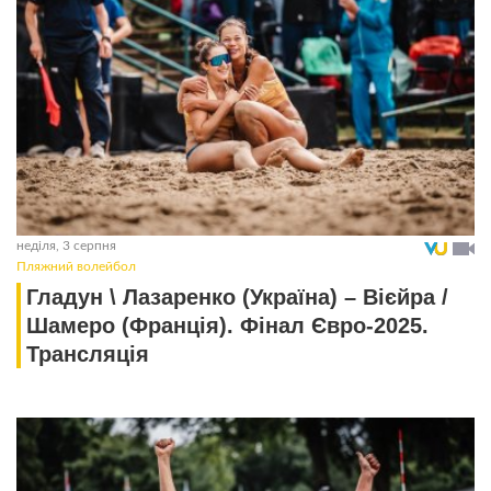
неділя, 3 серпня
Пляжний волейбол
Гладун \ Лазаренко (Україна) – Вієйра /
Шамеро (Франція). Фінал Євро-2025.
Трансляція