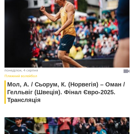
понеділок, 4 серпня
Пляжний волейбол
Мол, А. / Сьорум, К. (Норвегія) – Омaн /
Гелльвіг (Швеція). Фінал Євро-2025.
Трансляція