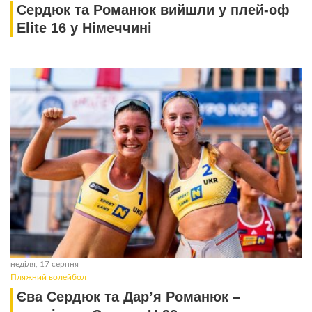
Cердюк та Романюк вийшли у плей-оф
Elite 16 у Німеччині
неділя, 17 серпня
Пляжний волейбол
Єва Сердюк та Дар’я Романюк –