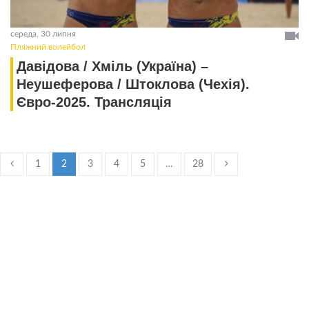
середа, 30 липня
Пляжний волейбол
Давідова / Хміль (Україна) –
Неушеферова / Штоклова (Чехія).
Євро-2025. Трансляція
1
2
3
4
5
…
28