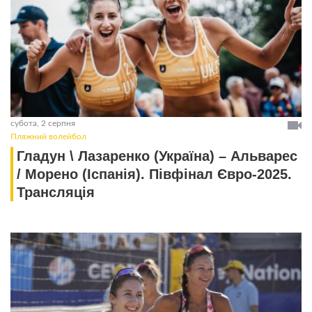
субота, 2 серпня
Пляжний волейбол
Гладун \ Лазаренко (Україна) – Альварес
/ Морено (Іспанія). Півфінал Євро-2025.
Трансляція