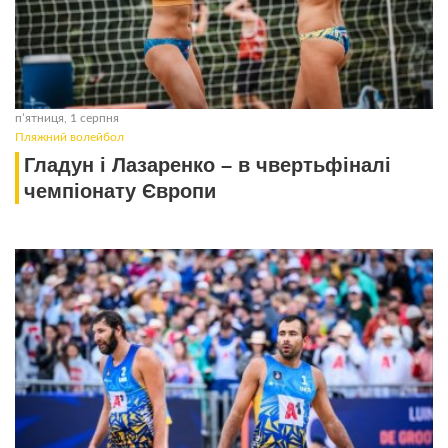
пʼятниця, 1 серпня
Пляжний волейбол
Гладун і Лазаренко – в чвертьфіналі
чемпіонату Європи