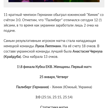
11-кратный чемпион Германии обыграл южненский "Химик" со
счётом 3:0. Отметим, что "Палмберг" отличился сегодня 12 (!)
эйсами, в то время как украинки заработали лишь 2 очка на
подаче.
Самым результативным игроком матча стала нападающая
немецкой команды
Луиза Липпманн
. На её счету 18 очков. В
составе украинской команды лучшей была
Анастасия Чернуха
(Крайдуба)
. Она набрала 13 очков.
1\8 финала Кубка ЕКВ. Женщины. Первый матч
25 января, Четверг
Палмберг (Германия)
- Химик (Южный, Украина)
3:0
(25:16, 25:15, 25:14)
Статистика матча