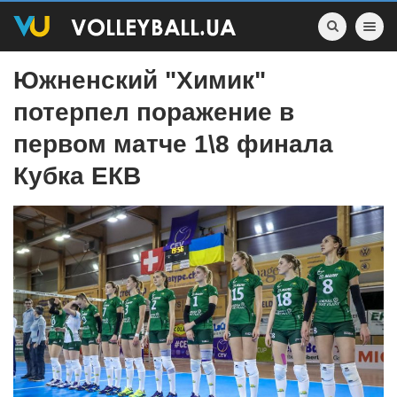
Toggle nav
Южненский "Химик"
потерпел поражение в
первом матче 1\8 финала
Кубка ЕКВ