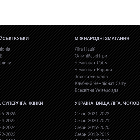
ЙСЬКІ КУБКИ
МІЖНАРОДНІ ЗМАГАННЯ
іонів
Ліга Націй
КВ
Олімпійські Ігри
клику
Чемпіонат Світу
Чемпіонат Європи
Золота Євроліга
Клубний Чемпіонат Світу
Всесвiтня Унiверсiaда
. СУПЕРЛІГА. ЖІНКИ
УКРАЇНА. ВИЩА ЛІГА. ЧОЛОВ
25-2026
Сезон 2021-2022
24-2025
Сезон 2020-2021
23-2024
Сезон 2019-2020
22-2023
Сезон 2018-2019