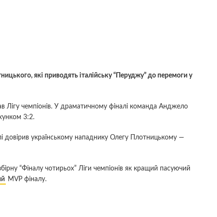
ницького, які приводять італійську “Перуджу” до перемоги у
рав Лігу чемпіонів. У драматичному фіналі команда Анджело
хунком 3:2.
і довірив українському нападнику Олегу Плотницькому —
збірну “Фіналу чотирьох” Ліги чемпіонів як кращий пасуючий
ий
MVP фіналу.