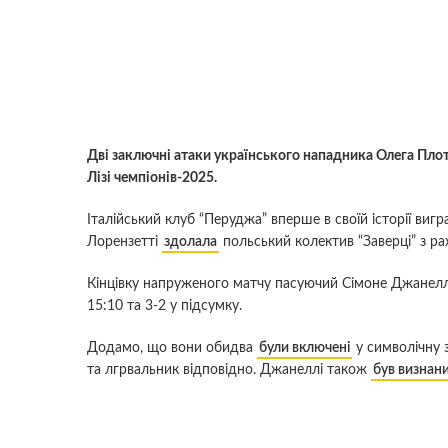
Дві заключні атаки українського нападника Олега Плот
Лізі чемпіонів-2025.
Італійський клуб “Перуджа” вперше в своїй історії виг
Лорензетті
здолала
польський колектив “Заверці” з ра
Кінцівку напруженого матчу пасуючий Сімоне Джанелл
15:10 та 3-2 у підсумку.
Додамо, що вони обидва
були включені
у символічну 
та лгрвальник відповідно. Джанеллі також
був визнан