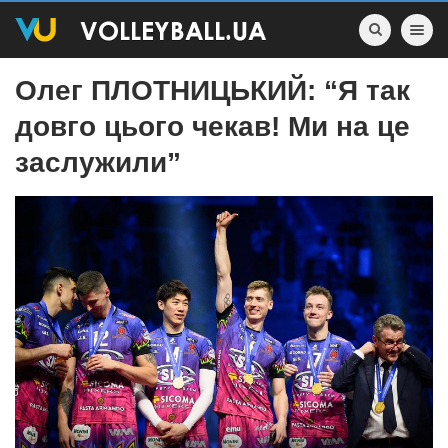
Toggle nav
Олег ПЛОТНИЦЬКИЙ: “Я так
довго цього чекав! Ми на це
заслужили”