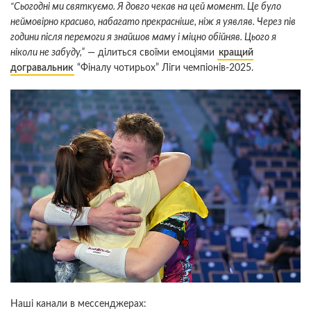
“Сьогодні ми святкуємо. Я довго чекав на цей момент. Це було
неймовірно красиво, набагато прекрасніше, ніж я уявляв. Через пів
години після перемоги я знайшов маму і міцно обійняв. Цього я
ніколи не забуду,”
— ділиться своїми емоціями
кращий
догравальник
“Фіналу чотирьох” Ліги чемпіонів-2025.
Наші канали в мессенджерах: