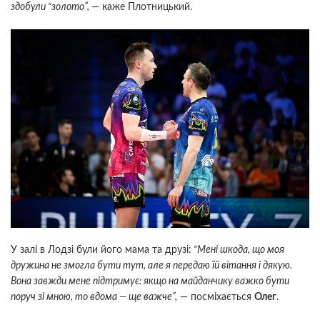
здобули “золото”,
— каже Плотницький.
У залі в Лодзі були його мама та друзі:
“Мені шкода, що моя
дружина не змогла бути тут, але я передаю їй вітання і дякую.
Вона завжди мене підтримує: якщо на майданчику важко бути
поруч зі мною, то вдома — ще важче”,
— посміхається
Олег
.