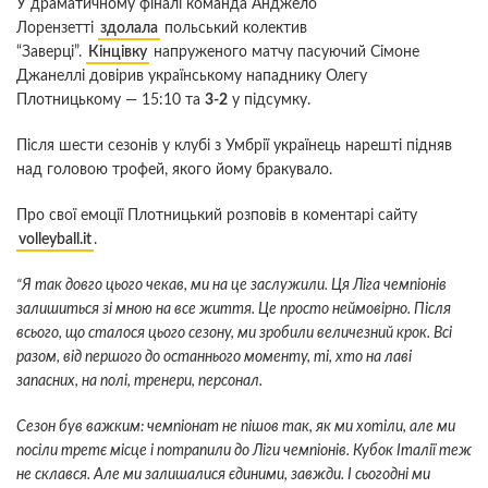
У драматичному фіналі команда Анджело
Лорензетті
здолала
польський колектив
“Заверці”.
Кінцівку
напруженого матчу пасуючий Сімоне
Джанеллі довірив українському нападнику Олегу
Плотницькому — 15:10 та
3-2
у підсумку.
Після шести сезонів у клубі з Умбрії українець нарешті підняв
над головою трофей, якого йому бракувало.
Про свої емоції Плотницький розповів в коментарі сайту
volleyball.it
.
“Я так довго цього чекав, ми на це заслужили. Ця Ліга чемпіонів
залишиться зі мною на все життя.
Це просто неймовірно. Після
всього, що сталося цього сезону, ми зробили величезний крок. Всі
разом, від першого до останнього моменту, ті, хто на лаві
запасних, на полі, тренери, персонал.
Сезон був важким: чемпіонат не пішов так, як ми хотіли, але ми
посіли третє місце і потрапили до Ліги чемпіонів. Кубок Італії теж
не склався. Але ми залишалися єдиними, завжди. І сьогодні ми