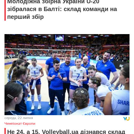
Молодіжна збірна України U-20
зібралася в Балті: склад команди на
перший збір
середа, 22 липня
Чемпіонат Європи
Не 24, а 15. Volleyball.ua дізнався склад