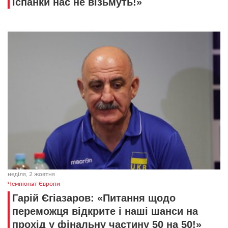
іспанки нас не візьмуть!»
неділя, 2 жовтня
Чемпіонат Європи
Гарій Єгіазаров: «Питання щодо
переможця відкрите і наші шанси на
прохід у фінальну частину 50 на 50!»