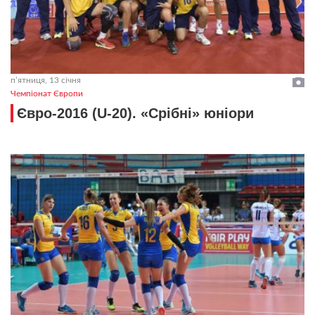
пʼятниця, 13 січня
Чемпіонат Європи
Євро-2016 (U-20). «Срібні» юніори