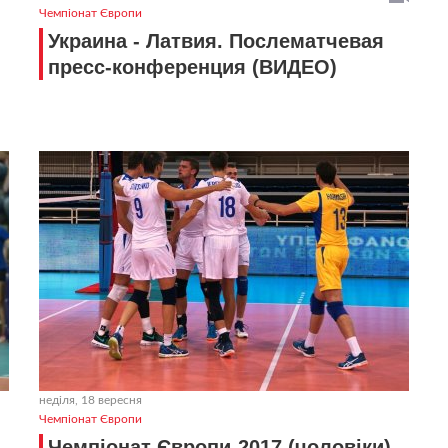
Чемпіонат Європи
Украина - Латвия. Послематчевая
пресс-конференция (ВИДЕО)
неділя, 18 вересня
Чемпіонат Європи
Чемпіонат Європи-2017 (чоловіки).