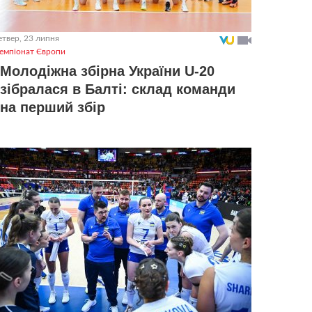
етвер, 23 липня
емпіонат Європи
Молодіжна збірна України U-20
зібралася в Балті: склад команди
на перший збір