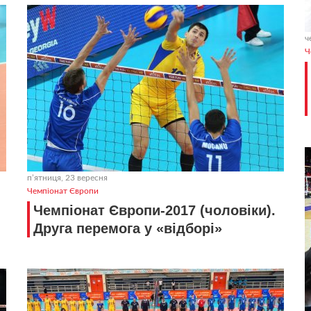
ч
Ч
пʼятниця, 23 вересня
Чемпіонат Європи
Чемпіонат Європи-2017 (чоловіки).
Друга перемога у «відборі»