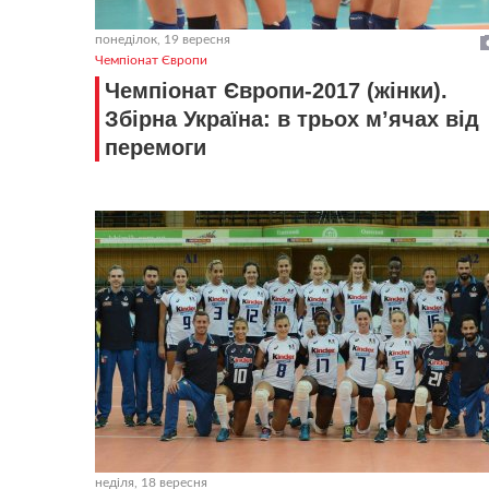
понеділок, 19 вересня
Чемпіонат Європи
Чемпіонат Європи-2017 (жінки).
Збірна Україна: в трьох м’ячах від
перемоги
неділя, 18 вересня