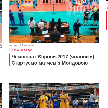
с
Ч
четвер, 22 вересня
Чемпіонат Європи
Чемпіонат Європи-2017 (чоловіки).
Стартуємо матчем з Молдовою