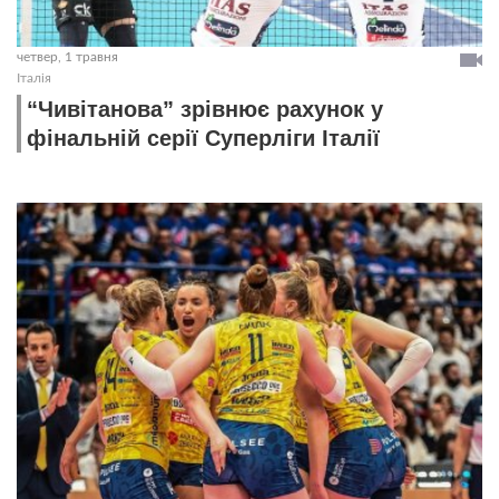
четвер, 1 травня
Італія
“Чивітанова” зрівнює рахунок у
фінальній серії Суперліги Італії