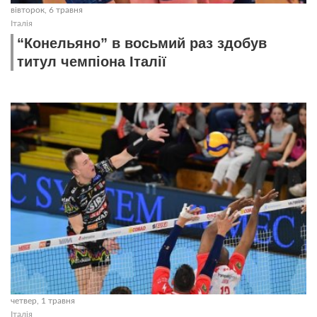
вівторок, 6 травня
Італія
“Конельяно” в восьмий раз здобув
титул чемпіона Італії
четвер, 1 травня
Італія