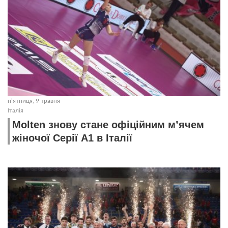
пʼятниця, 9 травня
Італія
Molten знову стане офіційним м’ячем
жіночої Серії A1 в Італії