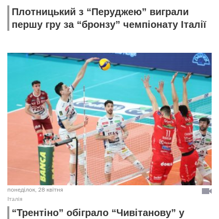
Плотницький з “Перуджею” виграли
першу гру за “бронзу” чемпіонату Італії
понеділок, 28 квітня
Італія
“Трентіно” обіграло “Чивітанову” у