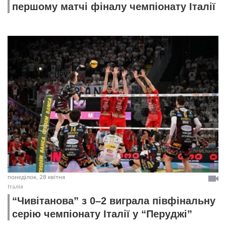
першому матчі фіналу чемпіонату Італії
понеділок, 28 квітня
Італія
“Чивітанова” з 0–2 виграла півфінальну
серію чемпіонату Італії у “Перуджі”