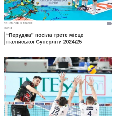
понеділок, 5 травня
Італія
“Перуджа” посіла третє місце
італійської Суперліги 2024\25