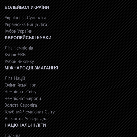
ВОЛЕЙБОЛ УКРАЇНИ
Українська Суперліга
Українська Вища Ліга
Кубок України
ЄВРОПЕЙСЬКІ КУБКИ
Ліга Чемпіонів
Кубок ЄКВ
Кубок Виклику
МІЖНАРОДНІ ЗМАГАННЯ
Ліга Націй
Олімпійські Ігри
Чемпіонат Світу
Чемпіонат Європи
Золота Євроліга
Клубний Чемпіонат Світу
Всесвiтня Унiверсiaда
НАЦІОНАЛЬНІ ЛІГИ
Польща