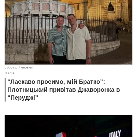
субота, 7 червня
Італія
“Ласкаво просимо, мій Братко”:
Плотницький привітав Джаворонка в
“Перуджі”