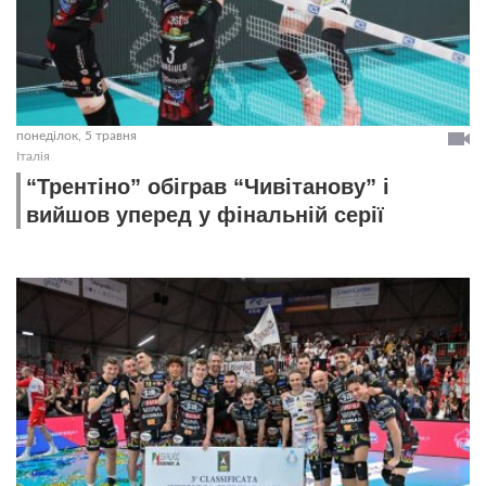
понеділок, 5 травня
Італія
“Трентіно” обіграв “Чивітанову” і
вийшов уперед у фінальній серії