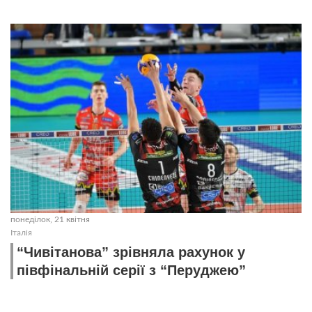
понеділок, 21 квітня
Італія
“Чивітанова” зрівняла рахунок у
півфінальній серії з “Перуджею”