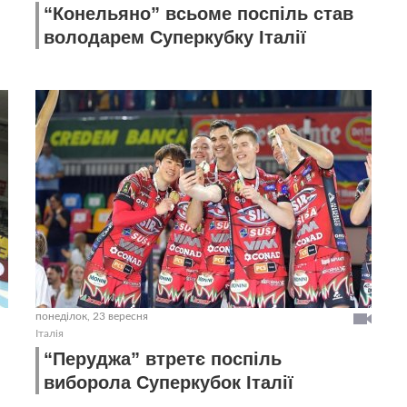
“Конельяно” всьоме поспіль став
володарем Суперкубку Італії
понеділок, 23 вересня
Італія
“Перуджа” втретє поспіль
виборола Суперкубок Італії