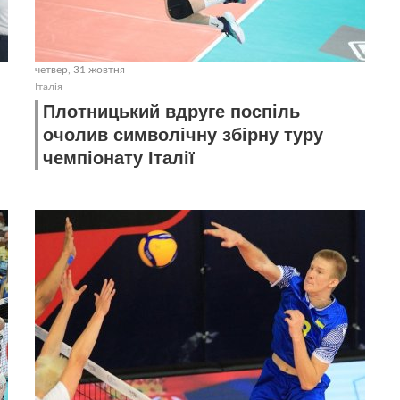
четвер, 31 жовтня
Італія
Плотницький вдруге поспіль
очолив символічну збірну туру
чемпіонату Італії