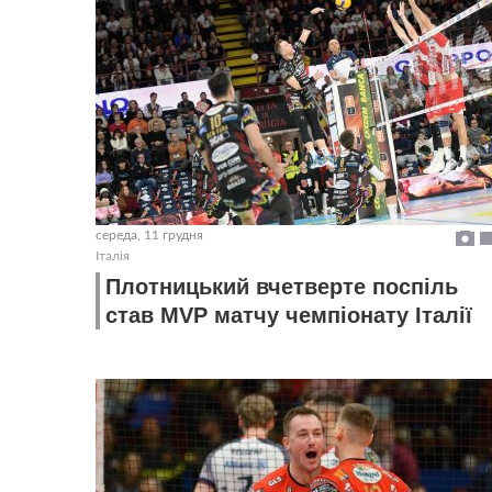
середа, 11 грудня
Італія
Плотницький вчетверте поспіль
став MVP матчу чемпіонату Італії