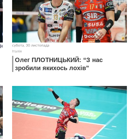
субота, 30 листопада
Італія
Олег ПЛОТНИЦЬКИЙ: “З нас
зробили якихось лохів”