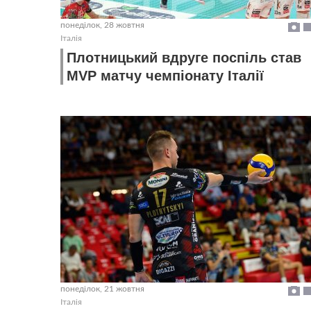
понеділок, 28 жовтня
Італія
Плотницький вдруге поспіль став
MVP матчу чемпіонату Італії
понеділок, 21 жовтня
Італія