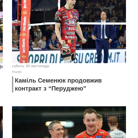
субота, 30 листопада
Італія
Каміль Семенюк продовжив
контракт з “Перуджею”