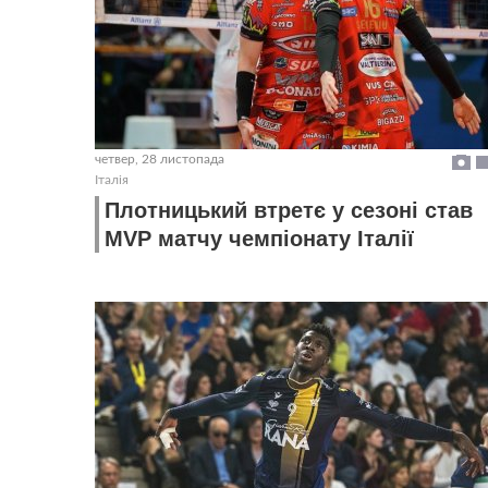
четвер, 28 листопада
Італія
Плотницький втретє у сезоні став
MVP матчу чемпіонату Італії