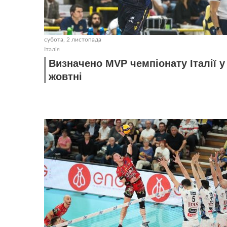
субота, 2 листопада
Італія
Визначено MVP чемпіонату Італії у
жовтні