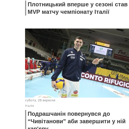
Плотницький вперше у сезоні став
MVP матчу чемпіонату Італії
субота, 28 вересня
Італія
Подрашчанін повернувся до
“Чивітанови” аби завершити у ній
кар'єру