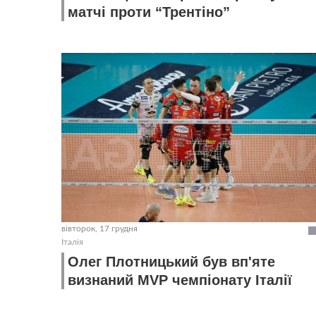
матчі проти “Трентіно”
вівторок, 17 грудня
Італія
Олег Плотницький був вп'яте
визнаний MVP чемпіонату Італії