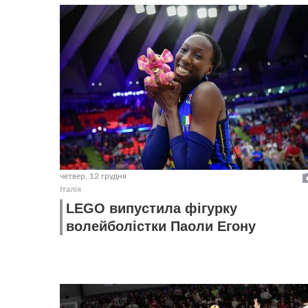
четвер, 12 грудня
Італія
LEGO випустила фігурку
волейболістки Паоли Егону