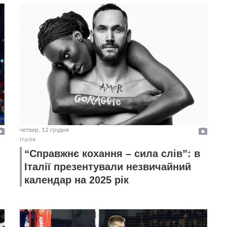
четвер, 12 грудня
Італія
“Справжнє кохання – сила слів”: в
Італії презентували незвичайний
календар на 2025 рік