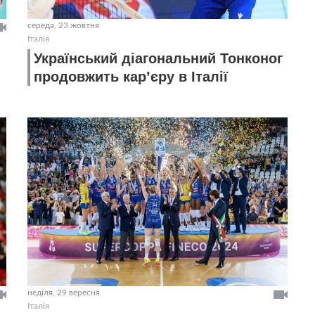
середа, 23 жовтня
Італія
Український діагональний Тонконог
продовжить кар’єру в Італії
неділя, 29 вересня
Італія