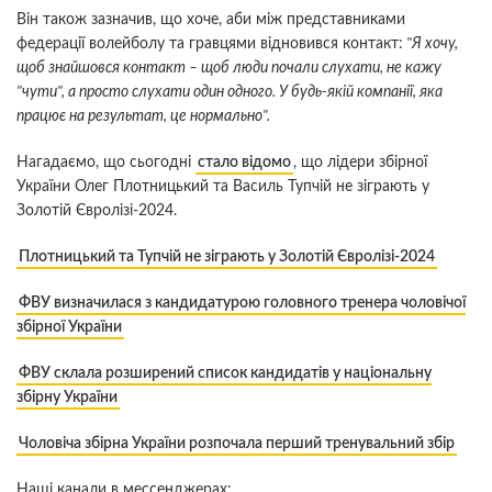
Він також зазначив, що хоче, аби між представниками
федерації волейболу та гравцями відновився контакт:
"Я хочу,
щоб знайшовся контакт – щоб люди почали слухати, не кажу
"чути", а просто слухати один одного. У будь-якій компанії, яка
працює на результат, це нормально".
Нагадаємо, що сьогодні
стало відомо
, що лідери збірної
України Олег Плотницький та Василь Тупчій не зіграють у
Золотій Євролізі-2024.
Плотницький та Тупчій не зіграють у Золотій Євролізі-2024
ФВУ визначилася з кандидатурою головного тренера чоловічої
збірної України
ФВУ склала розширений список кандидатів у національну
збірну України
Чоловіча збірна України розпочала перший тренувальний збір
Наші канали в мессенджерах: