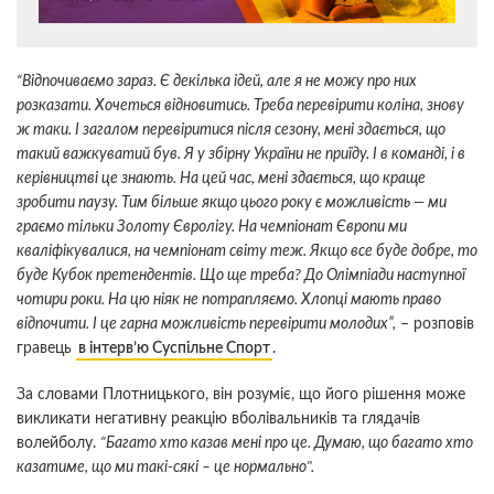
“Відпочиваємо зараз. Є декілька ідей, але я не можу про них
розказати. Хочеться відновитись. Треба перевірити коліна, знову
ж таки. І загалом перевіритися після сезону, мені здається, що
такий важкуватий був. Я у збірну України не приїду. І в команді, і в
керівництві це знають. На цей час, мені здається, що краще
зробити паузу. Тим більше якщо цього року є можливість — ми
граємо тільки Золоту Євролігу. На чемпіонат Європи ми
кваліфікувалися, на чемпіонат світу теж. Якщо все буде добре, то
буде Кубок претендентів. Що ще треба? До Олімпіади наступної
чотири роки. На цю ніяк не потрапляємо. Хлопці мають право
відпочити. І це гарна можливість перевірити молодих”,
– розповів
гравець
в інтерв’ю Суспільне Спорт
.
За словами Плотницького, він розуміє, що його рішення може
викликати негативну реакцію вболівальників та глядачів
волейболу.
“Багато хто казав мені про це. Думаю, що багато хто
казатиме, що ми такі-сякі – це нормально".