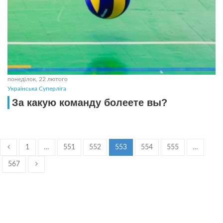
понеділок, 22 лютого
Українська Суперліга
За какую команду болеете вы?
1
…
551
552
553
554
555
…
567