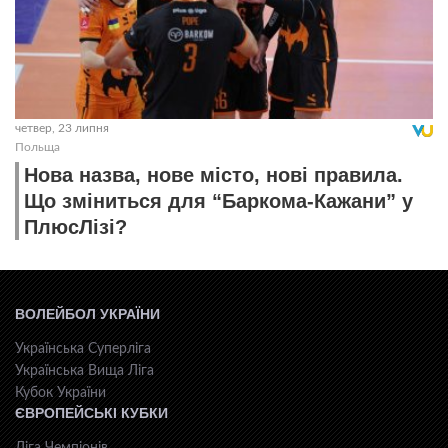
четвер, 23 липня
Польща
Нова назва, нове місто, нові правила.
Що зміниться для “Баркома-Кажани” у
ПлюсЛізі?
ВОЛЕЙБОЛ УКРАЇНИ
Українська Суперліга
Українська Вища Ліга
Кубок України
ЄВРОПЕЙСЬКІ КУБКИ
Ліга Чемпіонів