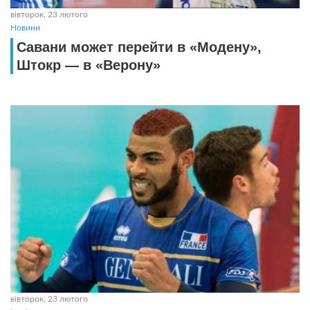
вівторок, 23 лютого
Новини
Савани может перейти в «Модену»,
Штокр — в «Верону»
вівторок, 23 лютого