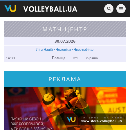
Toggle nav
МАТЧ-ЦЕНТР
30.07.2026
Ліга Націй - Чоловіки - Чвертьфінал
14:30
Польща
3:1
Україна
РЕКЛАМА