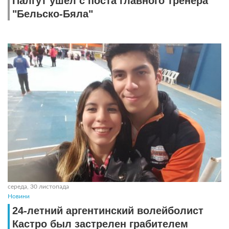
Палгут ушёл с поста главного тренера
"Бельско-Бяла"
середа, 30 листопада
Новини
24-летний аргентинский волейболист
Кастро был застрелен грабителем