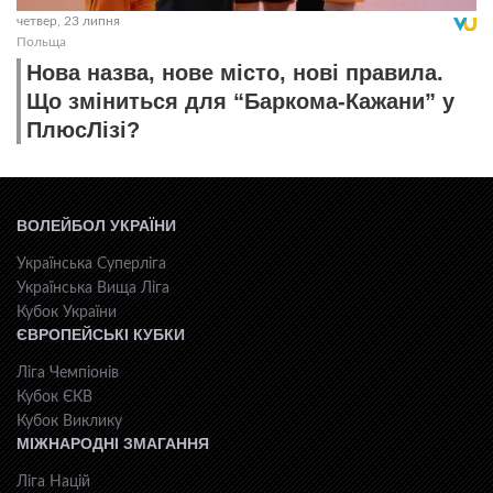
четвер, 23 липня
Польща
Нова назва, нове місто, нові правила.
Що зміниться для “Баркома-Кажани” у
ПлюсЛізі?
ВОЛЕЙБОЛ УКРАЇНИ
Українська Суперліга
Українська Вища Ліга
Кубок України
ЄВРОПЕЙСЬКІ КУБКИ
Ліга Чемпіонів
Кубок ЄКВ
Кубок Виклику
МІЖНАРОДНІ ЗМАГАННЯ
Ліга Націй