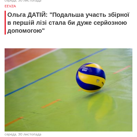
середа, 30 листопада
EEVZA
Ольга ДАТІЙ: "Подальша участь збірної
в першій лізі стала би дуже серйозною
допомогою"
середа, 30 листопада