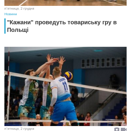
пʼятниця, 2 грудня
Новини
"Кажани" проведуть товариську гру в
Польщі
пʼятниця, 2 грудня