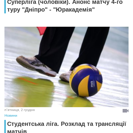
Суперліга (чоловіки). Анонс матчу 4-го
туру "Дніпро" - "Юракадемія"
пʼятниця, 2 грудня
Новини
Студентська ліга. Розклад та трансляцiї
матчiв