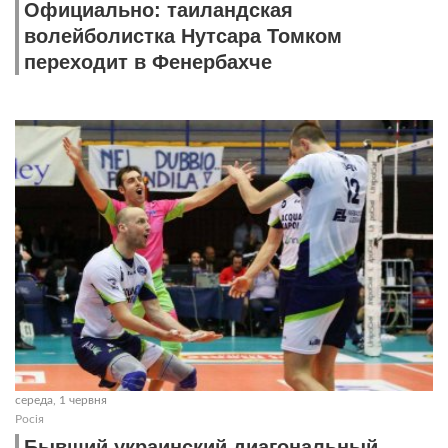
Официально: таиландская
волейболистка Нутсара Томком
переходит в Фенербахче
середа, 1 червня
Росія
Бывший украинский диагональный