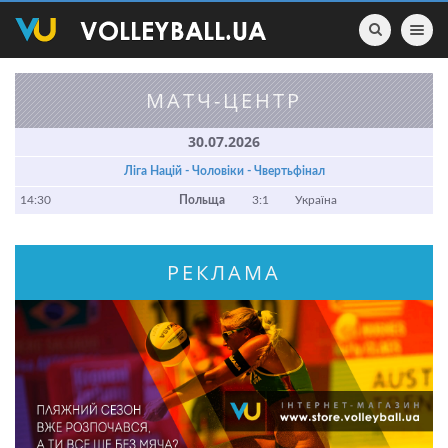
Toggle nav
МАТЧ-ЦЕНТР
30.07.2026
Ліга Націй - Чоловіки - Чвертьфінал
14:30
Польща
3:1
Україна
РЕКЛАМА