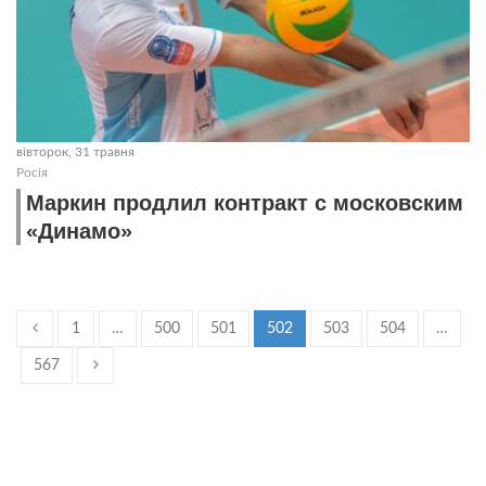
вівторок, 31 травня
Росія
Маркин продлил контракт с московским
«Динамо»
1
…
500
501
502
503
504
…
567