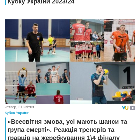
Кубку України 2023\24
четвер, 21 квітня
Кубок України
«Всесвітня змова, усі мають шанси та
група смерті». Реакція тренерів та
гравців на жеребкування 1\4 фіналу