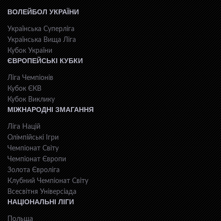
ВОЛЕЙБОЛ УКРАЇНИ
Українська Суперліга
Українська Вища Ліга
Кубок України
ЄВРОПЕЙСЬКІ КУБКИ
Ліга Чемпіонів
Кубок ЄКВ
Кубок Виклику
МІЖНАРОДНІ ЗМАГАННЯ
Ліга Націй
Олімпійські Ігри
Чемпіонат Світу
Чемпіонат Європи
Золота Євроліга
Клубний Чемпіонат Світу
Всесвiтня Унiверсiaда
НАЦІОНАЛЬНІ ЛІГИ
Польща