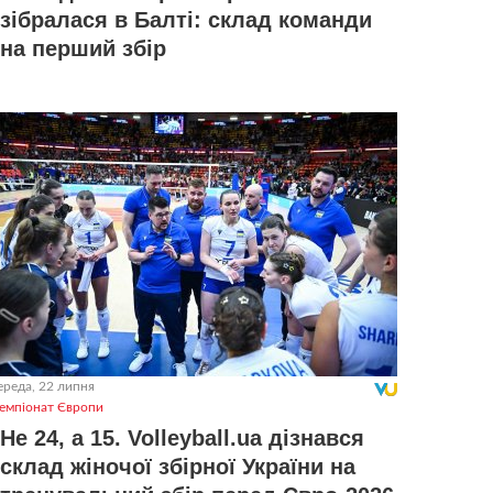
зібралася в Балті: склад команди
на перший збір
ереда, 22 липня
емпіонат Європи
Не 24, а 15. Volleyball.ua дізнався
склад жіночої збірної України на