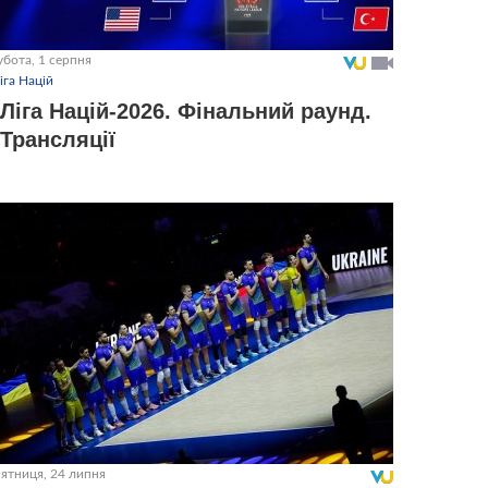
убота, 1 серпня
іга Націй
Ліга Націй-2026. Фінальний раунд.
Трансляції
ʼятниця, 24 липня