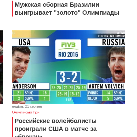
Мужская сборная Бразилии
выигрывает "золото" Олимпиады
неділя, 21 серпня
Олімпійські Ігри
Российские волейболисты
проиграли США в матче за
«бронзу»