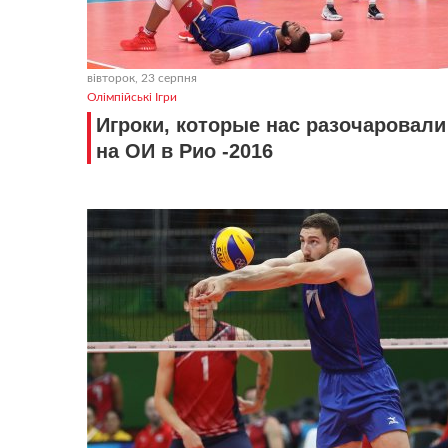
вівторок, 23 серпня
Олімпійські Ігри
Игроки, которые нас разочаровали
на ОИ в Рио -2016