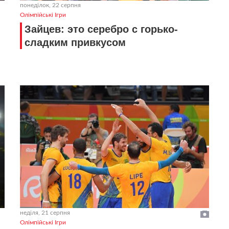
понеділок, 22 серпня
Олімпійські Ігри
Зайцев: это серебро с горько-
сладким привкусом
неділя, 21 серпня
Олімпійські Ігри