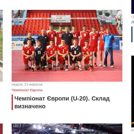
с
Л
неділя, 11 вересня
Чемпіонат Європи
Чемпіонат Європи (U-20). Склад
визначено
п