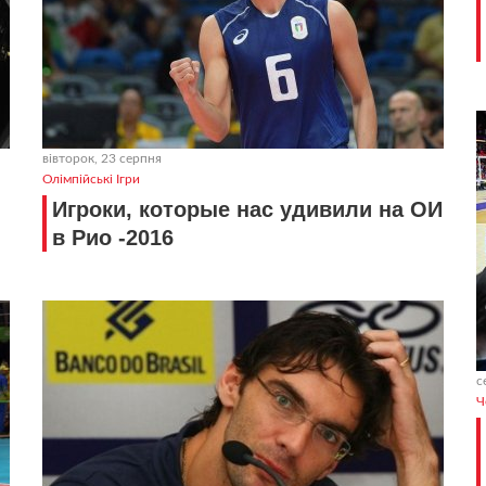
вівторок, 23 серпня
Олімпійські Ігри
Игроки, которые нас удивили на ОИ
в Рио -2016
с
Ч