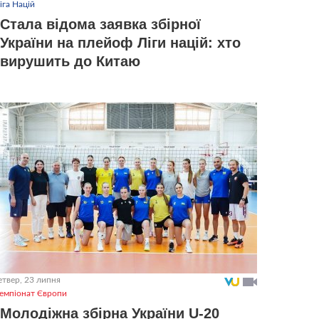
іга Націй
Стала відома заявка збірної
України на плейоф Ліги націй: хто
вирушить до Китаю
етвер, 23 липня
емпіонат Європи
Молодіжна збірна України U-20