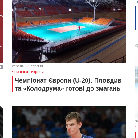
Л
середа, 31 серпня
Чемпіонат Європи
Чемпіонат Європи (U-20). Пловдив
та «Колодрума» готові до змагань
ч
Ч