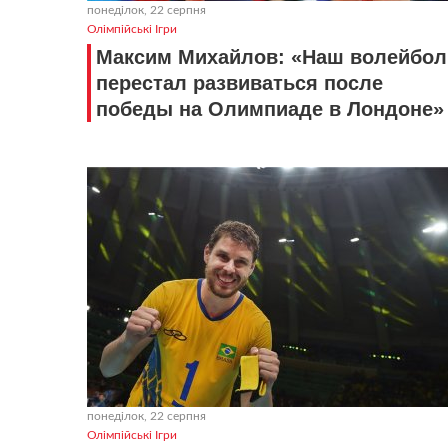
понеділок, 22 серпня
Олімпійські Ігри
Максим Михайлов: «Наш волейбол
перестал развиваться после
победы на Олимпиаде в Лондоне»
понеділок, 22 серпня
Олімпійські Ігри