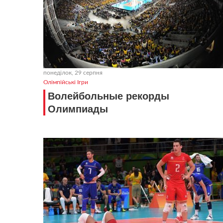
понеділок, 29 серпня
Олімпійські Ігри
Волейбольные рекорды
Олимпиады