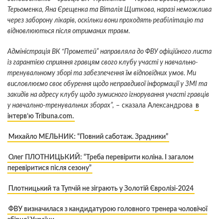
Терьоменка, Яна Єрещенка та Віталія Щиткова, наразі неможлива
через заборону лікарів, оскільки вони проходять реабілітацію та
відновлюються після отриманих травм.
Адміністрація ВК “Прометей” направляла до ФВУ офіційного листа
із гарантією сприяння гравцям свого клубу участі у навчально-
тренувальному зборі та забезпечення їм відповідних умов. Ми
висловлюємо своє обурення щодо неправдивої інформації у ЗМІ та
закидів на адресу клубу щодо зумисного ігнорування участі гравців
у навчально-тренувальних зборах”,
– сказала Александрова
в
інтерв’ю Tribuna.com.
Михайло МЕЛЬНИК: “Повний саботаж. Зрадники”
Олег ПЛОТНИЦЬКИЙ: “Треба перевірити коліна. І загалом
перевіритися після сезону”
Плотницький та Тупчій не зіграють у Золотій Євролізі-2024
ФВУ визначилася з кандидатурою головного тренера чоловічої