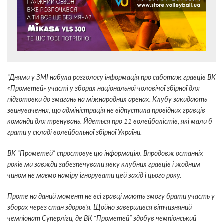
“Днями у ЗМІ набула розголосу інформація про саботаж гравців ВК
«Прометей» участі у зборах національної чоловічої збірної для
підготовки до змагань на міжнародних аренах. Клубу закидають
звинувачення, що адміністрація не відпустила провідних гравців
команди для тренувань. Йдеться про 11 волейболістів, які мали б
грати у складі волейбольної збірної України.
ВК “Прометей” спростовує цю інформацію. Впродовж останніх
років ми завжди забезпечували явку клубних гравців і жодним
чином не маємо наміру ігнорувати цей захід і цього року.
Проте на даний момент не всі гравці мають змогу брати участь у
зборах через стан здоров’я. Щойно завершився вітчизняний
чемпіонат Суперліги, де ВК “Прометей” здобув чемпіонський