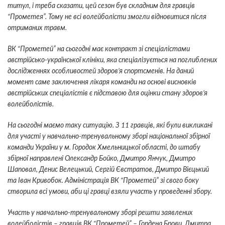
титул, і треба сказати, цей сезон був складним для гравців
“Прометея”. Тому не всі волейболісти змогли відновитися після
отриманих травм.
ВК “Прометей” на сьогодні має контракт зі спеціалістами
австрійсько-української клініки, яка спеціалізується на поглиблених
дослідженнях особливостей здоров’я спортсменів. На даний
момент саме заключення лікаря команди на основі висновків
австрійських спеціалістів є підставою для оцінки стану здоров’я
волейболістів.
На сьогодні маємо таку ситуацію. З 11 гравців, які були викликані
для участі у навчально-тренувальному зборі національної збірної
команди України у м. Городок Хмельницької області, до штабу
збірної направлені Олександр Бойко, Дмитро Янчук, Дмитро
Шаповал, Денис Велецький, Сергій Євстратов, Дмитро Вієцький
та Іван Кривобок. Адміністрація ВК “Прометей” зі свого боку
створила всі умови, аби ці гравці взяли участь у проведенні збору.
Участь у навчально-тренувальному зборі решти заявлених
волейболістів – гравців ВК “Прометей” – Гордена Брови, Дмитра