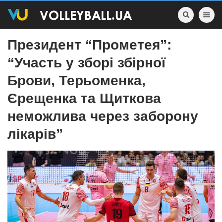
Toggle nav
Президент “Прометея”:
“Участь у зборі збірної
Брови, Терьоменка,
Єрещенка та Щиткова
неможлива через заборону
лікарів”