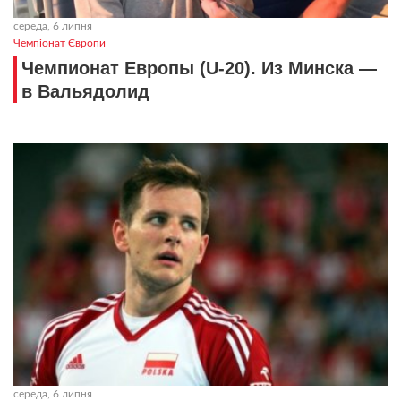
середа, 6 липня
Чемпіонат Європи
Чемпионат Европы (U-20). Из Минска —
в Вальядолид
середа, 6 липня