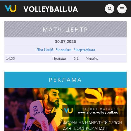
Toggle nav
МАТЧ-ЦЕНТР
30.07.2026
Ліга Націй - Чоловіки - Чвертьфінал
14:30
Польща
3:1
Україна
РЕКЛАМА