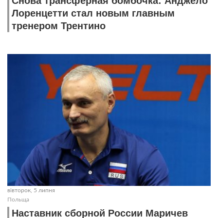
Снова трансферная бомбочка: Анджело
Лоренцетти стал новым главным
тренером Трентино
вівторок, 5 липня
Польща
Наставник сборной России Маричев