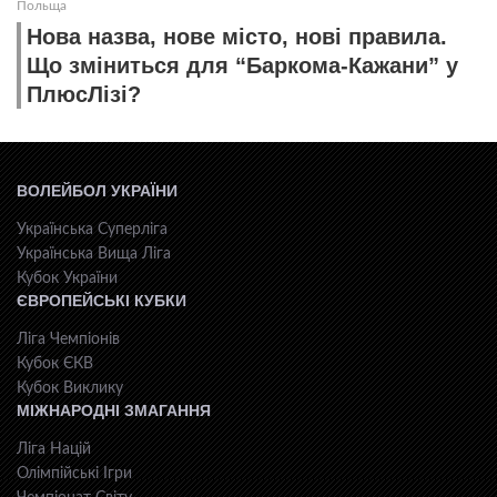
Польща
Нова назва, нове місто, нові правила.
Що зміниться для “Баркома-Кажани” у
ПлюсЛізі?
ВОЛЕЙБОЛ УКРАЇНИ
Українська Суперліга
Українська Вища Ліга
Кубок України
ЄВРОПЕЙСЬКІ КУБКИ
Ліга Чемпіонів
Кубок ЄКВ
Кубок Виклику
МІЖНАРОДНІ ЗМАГАННЯ
Ліга Націй
Олімпійські Ігри