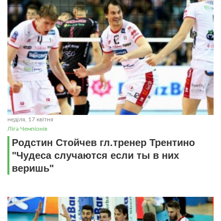
неділя, 17 квітня
Ліга Чемпіонів
Родстин Стойчев гл.тренер Трентино
"Чудеса случаются если ты в них
веришь"