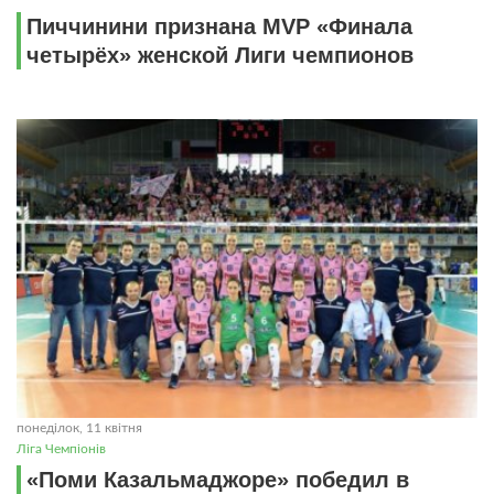
Пиччинини признана MVP «Финала
четырёх» женской Лиги чемпионов
понеділок, 11 квітня
Ліга Чемпіонів
«Поми Казальмаджоре» победил в