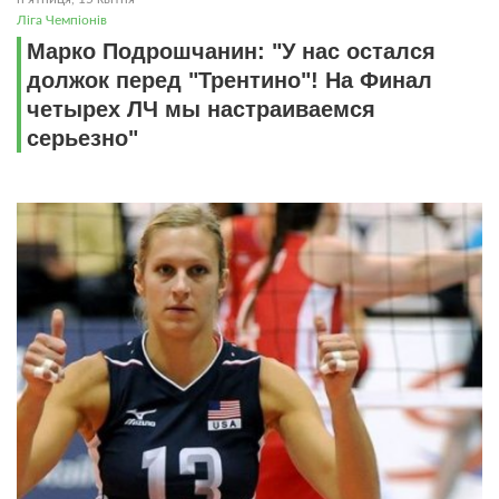
Ліга Чемпіонів
Марко Подрошчанин: "У нас остался
должок перед "Трентино"! На Финал
четырех ЛЧ мы настраиваемся
серьезно"