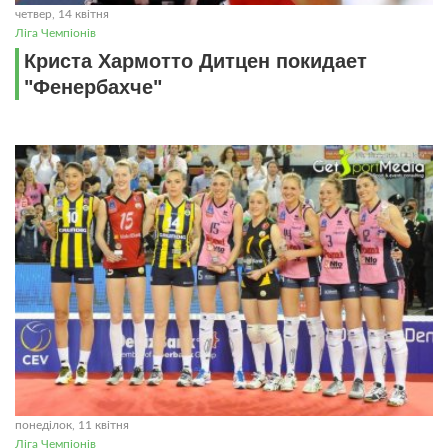
четвер, 14 квітня
Ліга Чемпіонів
Криста Хармотто Дитцен покидает
"Фенербахче"
понеділок, 11 квітня
Ліга Чемпіонів