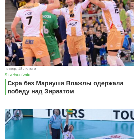
четвер, 18 лютого
Ліга Чемпіонів
Скра без Мариуша Влажлы одержала
победу над Зираатом