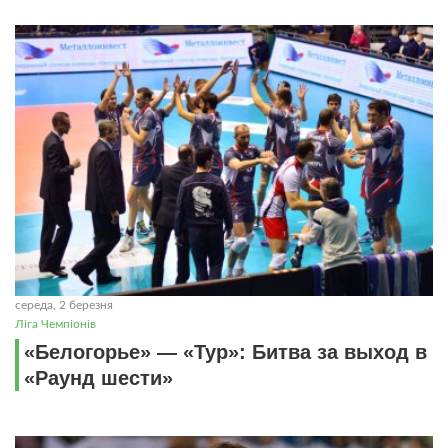
середа, 2 березня
Ліга Чемпіонів
«Белогорье» — «Тур»: Битва за выход в
«Раунд шести»