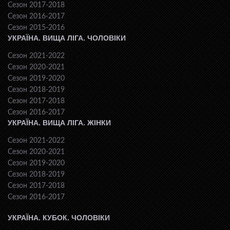
Сезон 2017-2018
Сезон 2016-2017
Сезон 2015-2016
УКРАЇНА. ВИЩА ЛІГА. ЧОЛОВІКИ
Сезон 2021-2022
Сезон 2020-2021
Сезон 2019-2020
Сезон 2018-2019
Сезон 2017-2018
Сезон 2016-2017
УКРАЇНА. ВИЩА ЛІГА. ЖІНКИ
Сезон 2021-2022
Сезон 2020-2021
Сезон 2019-2020
Сезон 2018-2019
Сезон 2017-2018
Сезон 2016-2017
УКРАЇНА. КУБОК. ЧОЛОВІКИ