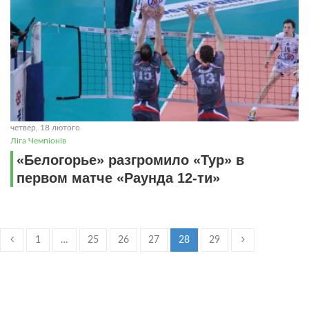
четвер, 18 лютого
Ліга Чемпіонів
«Белогорье» разгромило «Тур» в
первом матче «Раунда 12-ти»
1
…
25
26
27
28
29