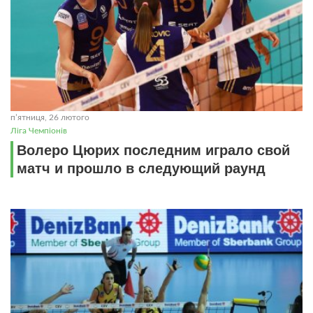
пʼятниця, 26 лютого
Ліга Чемпіонів
Волеро Цюрих последним играло свой
матч и прошло в следующий раунд