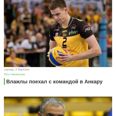
середа, 2 березня
Ліга Чемпіонів
Влажлы поехал с командой в Анкару