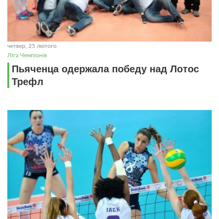
четвер, 25 лютого
Ліга Чемпіонів
Пьяченца одержала победу над Лотос
Трефл