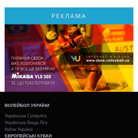
РЕКЛАМА
ВОЛЕЙБОЛ УКРАЇНИ
Українська Суперліга
Українська Вища Ліга
Кубок України
ЄВРОПЕЙСЬКІ КУБКИ