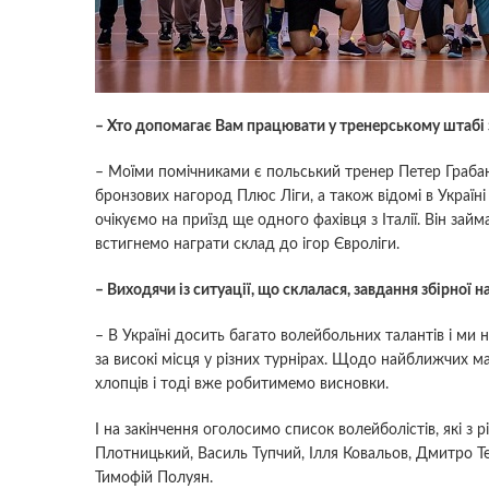
– Хто допомагає Вам працювати у тренерському штабі 
– Моїми помічниками є польський тренер Петер Грабан
бронзових нагород Плюс Ліги, а також відомі в Україн
очікуємо на приїзд ще одного фахівця з Італії. Він за
встигнемо награти склад до ігор Євроліги.
– Виходячи із ситуації, що склалася, завдання збірної 
– В Україні досить багато волейбольних талантів і ми
за високі місця у різних турнірах. Щодо найближчих ма
хлопців і тоді вже робитимемо висновки.
І на закінчення оголосимо список волейболістів, які з 
Плотницький, Василь Тупчий, Ілля Ковальов, Дмитро 
Тимофій Полуян.