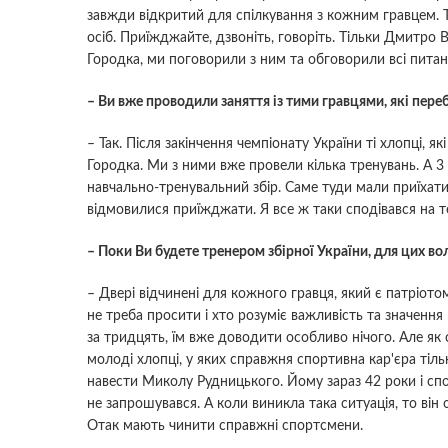
завжди відкритий для спілкування з кожним гравцем. Т
осіб. Приїжджайте, дзвоніть, говоріть. Тільки Дмитро 
Городка, ми поговорили з ним та обговорили всі питан
– Ви вже проводили заняття із тими гравцями, які переб
– Так. Після закінчення чемпіонату України ті хлопці, 
Городка. Ми з ними вже провели кілька тренувань. А 
навчально-тренувальний збір. Саме туди мали приїхати в
відмовилися приїжджати. Я все ж таки сподівався на те,
– Поки Ви будете тренером збірної України, для цих во
– Двері відчинені для кожного гравця, який є патріотом
не треба просити і хто розуміє важливість та значення 
за тридцять, їм вже доводити особливо нічого. Але як 
молоді хлопці, у яких справжня спортивна кар'єра тіл
навести Миколу Рудницького. Йому зараз 42 роки і споч
не запрошувався. А коли виникла така ситуація, то він о
Отак мають чинити справжні спортсмени.