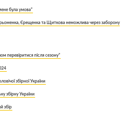
 мене була умова”
 Терьоменка, Єрещенка та Щиткова неможлива через заборону
ом перевіритися після сезону”
2024
овічої збірної України
ну збірну України
й збір