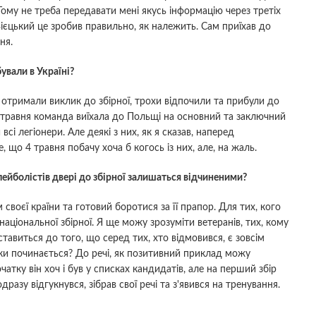
ому не треба передавати мені якусь інформацію через третіх
Вієцький це зробив правильно, як належить. Сам приїхав до
ня.
ували в Україні?
які отримали виклик до збірної, трохи відпочили та прибули до
3 травня команда виїхала до Польщі на основний та заключний
сі легіонери. Але деякі з них, як я сказав, наперед
 що 4 травня побачу хоча б когось із них, але, на жаль.
лейболістів двері до збірної залишаться відчиненими?
 своєї країни та готовий боротися за її прапор. Для тих, кого
національної збірної. Я ще можу зрозуміти ветеранів, тих, кому
ставиться до того, що серед тих, хто відмовився, є зовсім
ьки починається? До речі, як позитивний приклад можу
атку він хоч і був у списках кандидатів, але на перший збір
дразу відгукнувся, зібрав свої речі та з'явився на тренування.