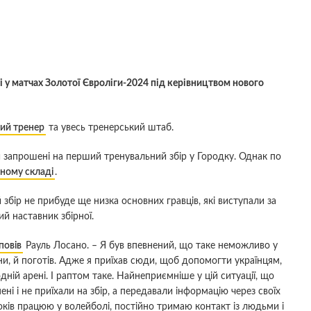
ті у матчах Золотої Євроліги-2024 під керівництвом нового
ий тренер
та увесь тренерський штаб.
ли запрошені на перший тренувальний збір у Городку. Однак по
ному складі
.
 збір не прибуде ще низка основних гравців, які виступали за
й наставник збірної.
повів
Рауль Лосано. – Я був впевнений, що таке неможливо у
війни, й поготів. Адже я приїхав сюди, щоб допомогти українцям,
ній арені. І раптом таке. Найнеприємніше у цій ситуації, що
ні і не приїхали на збір, а передавали інформацію через своїх
 років працюю у волейболі, постійно тримаю контакт із людьми і