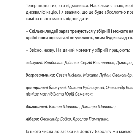
Тепер щодо тих, хто відмовився. Наскільки я знаю, ке
дискваліфікацію. І я вважаю, що це буде абсолютно пра
самі за нього мають відповідати.
– Скільки людей зараз тренуються у збірній і можете 
країні поки що взагалі не уявляють, яким буде склад го
– Звісно, назву. На даний момент у збірній працюють:
зв’язуючі:
Владислав Діденко, Сергій Євстратов, Дмитро 
догравальники:
Євген Кісілюк, Микита Лубан, Олександр
центральні блокуючі:
Микола Рудницький, Олександр Кова
пізніше має під'їхати Юрій Семенюк;
діагональні:
Віктор Шаповал, Дмитро Шаповал;
ліберо:
Олександр Бойко, Ярослав Пампушко.
Із цього числа до заявки на Золоту Євролігу ми маємо 