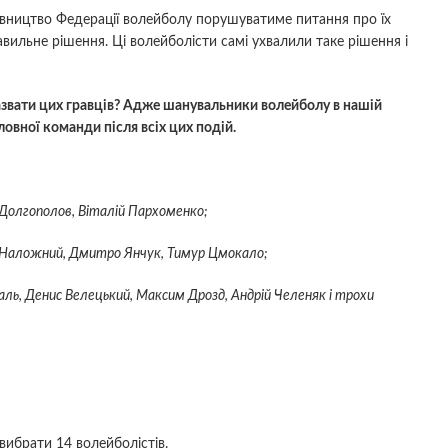
рівництво Федерації волейболу порушуватиме питання про їх
вильне рішення. Ці волейболісти самі ухвалили таке рішення і
назвати цих гравців? Адже шанувальники волейболу в нашій
ловної команди після всіх цих подій.
Долгополов, Віталій Пархоменко;
 Наложний, Дмитро Янчук, Тимур Цмокало;
ль, Денис Велецький, Максим Дрозд, Андрій Челеняк і трохи
вибрати 14 волейболістів.