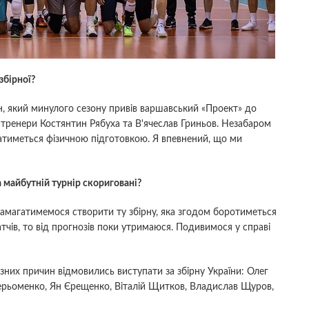
збірної?
, який минулого сезону привів варшавський «Проект» до
і тренери Костянтин Рябуха та В'ячеслав Гриньов. Незабаром
йматиметься фізичною підготовкою. Я впевнений, що ми
на майбутній турнір скориговані?
 намагатимемося створити ту збірну, яка згодом боротиметься
тчів, то від прогнозів поки утримаюся. Подивимося у справі
різних причин відмовились виступати за збірну України: Олег
Терьоменко, Ян Єрещенко, Віталій Щитков, Владислав Щуров,