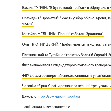
Василь ТУПЧІЙ: “Я був готовий приїхати в збірну, але в
Президент “Прометея”: “Участь у зборі збірної Брови,
лікарів”
Михайло МЕЛЬНИК: “Повний саботаж. Зрадники”
Олег ПЛОТНИЦЬКИЙ: “Треба перевірити коліна. І загал
Плотницький та Тупчій не зіграють у Золотій Євролізі-
ФВУ визначилася з кандидатурою головного тренера чол
ФВУ склала розширений список кандидатів у національ
Чоловіча збірна України розпочала перший тренувальни
Джерело:
Ігор Заржицький, sport.ua
Наші канали в мессенджерах: