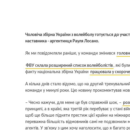
Чоловіча збірна України з волейболу готується до учас
наставника - аргентинця Рауля Лосано.
Як ми повідомляли раніше, у команди змінився
головн
ФВУ склала розширений список волейболістів
, які бу
факту національна збірна України
працювала у скороче
А кілька днів стало відомо, що на другий тренувальний
команди у минулі роки. Цю новину прокоментував нови
– Чесно кажучи, для мене це був справжній шок, –
роз
принципі, а в країні, яка третій рік перебуває у стані 
щоб ще більше підняти престиж цієї країни на міжнарод
переважна більшість відмовників самі не подзвонили ме
агентів. У зв'язку з цим хочу наголосити, що я багато