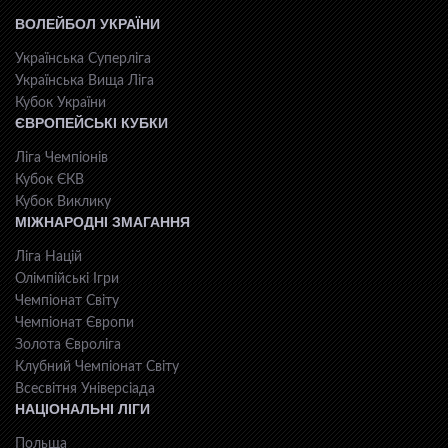
ВОЛЕЙБОЛ УКРАЇНИ
Українська Суперліга
Українська Вища Ліга
Кубок України
ЄВРОПЕЙСЬКІ КУБКИ
Ліга Чемпіонів
Кубок ЄКВ
Кубок Виклику
МІЖНАРОДНІ ЗМАГАННЯ
Ліга Націй
Олімпійські Ігри
Чемпіонат Світу
Чемпіонат Європи
Золота Євроліга
Клубний Чемпіонат Світу
Всесвiтня Унiверсiaда
НАЦІОНАЛЬНІ ЛІГИ
Польща