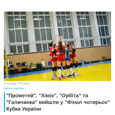
пʼятниця, 17 січня
Кубок України
"Прометей", "Хімік", "Орбіта" та
"Галичанка" вийшли у "Фінал чотирьох"
Кубка України