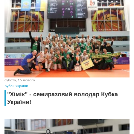
субота, 15 лютого
Кубок України
"Хімік" - семиразовий володар Кубка
України!