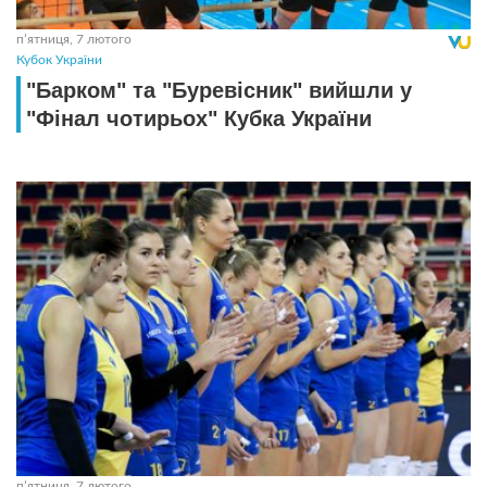
пʼятниця, 7 лютого
Кубок України
"Барком" та "Буревісник" вийшли у
"Фінал чотирьох" Кубка України
пʼятниця, 7 лютого