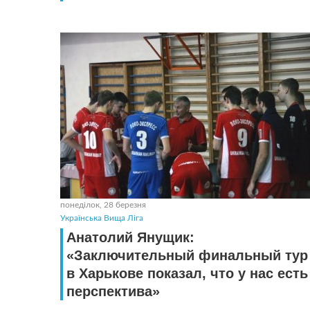
понеділок, 28 березня
Українська Вища Ліга
Анатолий Янущик:
«Заключительный финальный тур
в Харькове показал, что у нас есть
перспектива»