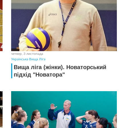
четвер, 3 листопада
Українська Вища Ліга
Вища ліга (жiнки). Новаторський
підхід "Новатора"