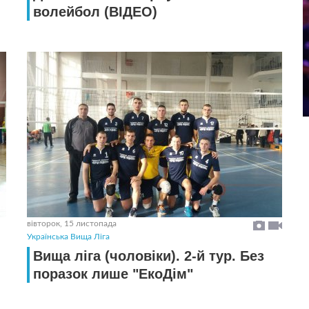
волейбол (ВIДЕО)
вівторок, 15 листопада
Українська Вища Ліга
Вища ліга (чоловіки). 2-й тур. Без
поразок лише "ЕкоДім"