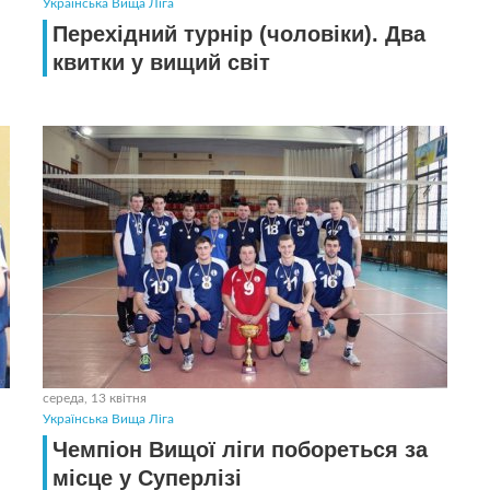
Українська Вища Ліга
Перехідний турнір (чоловіки). Два
квитки у вищий світ
середа, 13 квітня
Українська Вища Ліга
Чемпіон Вищої лiги побореться за
місце у Суперлізі