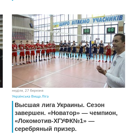
неділя, 27 березня
Українська Вища Ліга
Высшая лига Украины. Сезон
завершен. «Новатор» — чемпион,
«Локомотив-ХГУФК№1» —
серебряный призер.