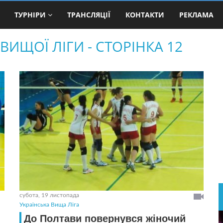
ТУРНІРИ
ТРАНСЛЯЦІЇ
КОНТАКТИ
РЕКЛАМА
ВИЩОЇ ЛІГИ - СТОРІНКА 12
субота, 19 листопада
Українська Вища Ліга
До Полтави повернувся жіночий