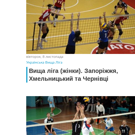
вівторок, 8 листопада
Українська Вища Ліга
Вища ліга (жінки). Запоріжжя,
Хмельницький та Чернiвцi