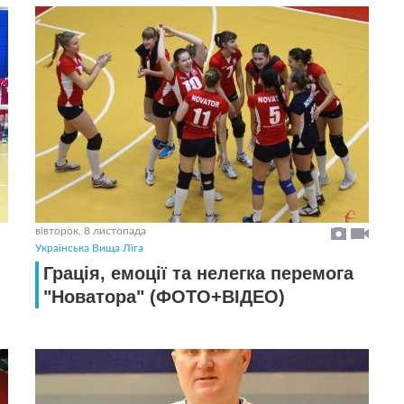
вівторок, 8 листопада
Українська Вища Ліга
Грація, емоції та нелегка перемога
"Новатора" (ФОТО+ВІДЕО)