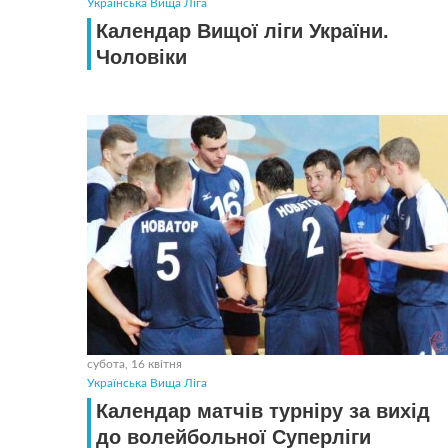
Українська Вища Ліга
Календар Вищої ліги України.
Чоловiки
субота, 16 квітня
Українська Вища Ліга
Календар матчів турніру за вихід
до волейбольної Суперліги