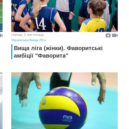
середа, 2 листопада
Українська Вища Ліга
Вища ліга (жінки). Фаворитські
амбіції "Фаворита"