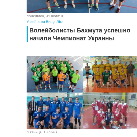
понеділок, 31 жовтня
Українська Вища Ліга
Волейболисты Бахмута успешно
начали Чемпионат Украины
пʼятниця, 13 січня